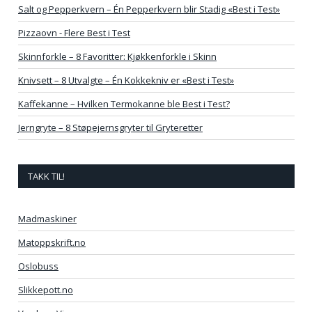
Salt og Pepperkvern – Én Pepperkvern blir Stadig «Best i Test»
Pizzaovn - Flere Best i Test
Skinnforkle – 8 Favoritter: Kjøkkenforkle i Skinn
Knivsett – 8 Utvalgte – Én Kokkekniv er «Best i Test»
Kaffekanne – Hvilken Termokanne ble Best i Test?
Jerngryte – 8 Støpejernsgryter til Gryteretter
TAKK TIL!
Madmaskiner
Matoppskrift.no
Oslobuss
Slikkepott.no