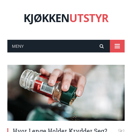
KJØKKEN
UTSTYR
MENY
Hvor Lenge Holder Krydder Seg?
0