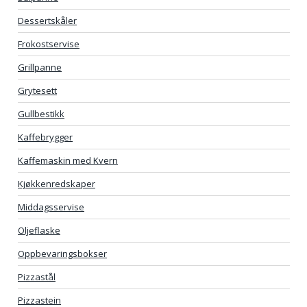
Dessertskåler
Frokostservise
Grillpanne
Grytesett
Gullbestikk
Kaffebrygger
Kaffemaskin med Kvern
Kjøkkenredskaper
Middagsservise
Oljeflaske
Oppbevaringsbokser
Pizzastål
Pizzastein