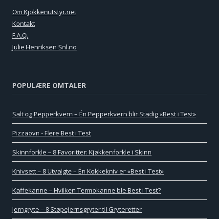
Om Kjokkenutstyr.net
Kontakt
F.A.Q.
Julie Henriksen Snl.no
POPULÆRE OMTALER
Salt og Pepperkvern – Én Pepperkvern blir Stadig «Best i Test»
Pizzaovn - Flere Best i Test
Skinnforkle – 8 Favoritter: Kjøkkenforkle i Skinn
Knivsett – 8 Utvalgte – Én Kokkekniv er «Best i Test»
Kaffekanne – Hvilken Termokanne ble Best i Test?
Jerngryte – 8 Støpejernsgryter til Gryteretter