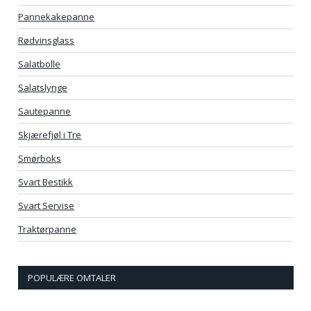
Pannekakepanne
Rødvinsglass
Salatbolle
Salatslynge
Sautepanne
Skjærefjøl i Tre
Smørboks
Svart Bestikk
Svart Servise
Traktørpanne
POPULÆRE OMTALER