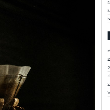
K
K
J
M
M
O
S
V
W