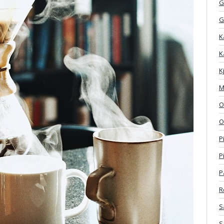
G
G
K
K
K
M
O
O
P
P
P
R
S
S