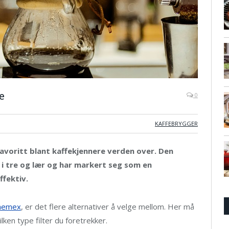
e
0
KAFFEBRYGGER
avoritt blant kaffekjennere verden over. Den
i tre og lær og har markert seg som en
fektiv.
Chemex
, er det flere alternativer å velge mellom. Her må
ilken type filter du foretrekker.