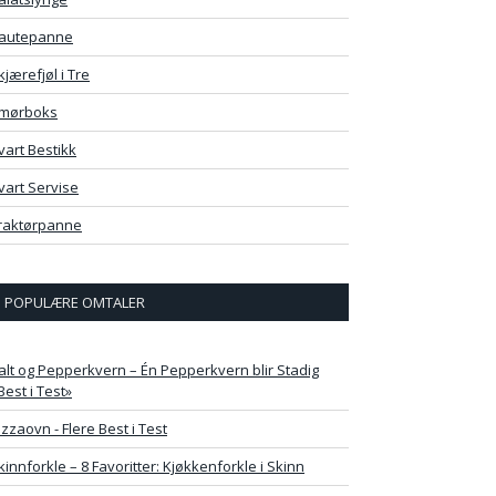
autepanne
kjærefjøl i Tre
mørboks
vart Bestikk
vart Servise
raktørpanne
POPULÆRE OMTALER
alt og Pepperkvern – Én Pepperkvern blir Stadig
Best i Test»
izzaovn - Flere Best i Test
kinnforkle – 8 Favoritter: Kjøkkenforkle i Skinn