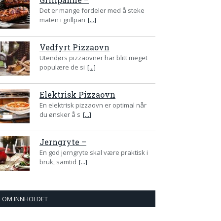
Det er mange fordeler med å steke
maten i grillpan
[...]
Vedfyrt Pizzaovn
Utendørs pizzaovner har blitt meget
populære de si
[...]
Elektrisk Pizzaovn
En elektrisk pizzaovn er optimal når
du ønsker å s
[...]
Jerngryte –
En god jerngryte skal være praktisk i
bruk, samtid
[...]
OM INNHOLDET