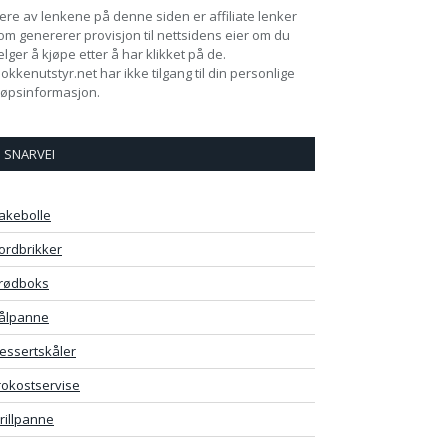
lere av lenkene på denne siden er affiliate lenker
om genererer provisjon til nettsidens eier om du
elger å kjøpe etter å har klikket på de.
jokkenutstyr.net har ikke tilgang til din personlige
jøpsinformasjon.
SNARVEI
akebolle
ordbrikker
rødboks
ålpanne
essertskåler
rokostservise
rillpanne