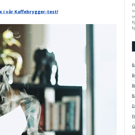
F
s
i vår Kaffebrygger-test!
v
K
k
B
B
B
B
D
F
G