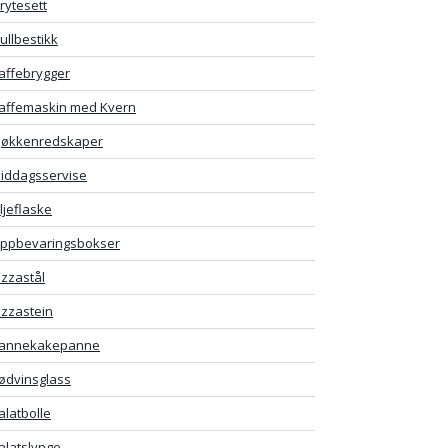
rytesett
ullbestikk
affebrygger
affemaskin med Kvern
jøkkenredskaper
iddagsservise
ljeflaske
ppbevaringsbokser
izzastål
izzastein
annekakepanne
ødvinsglass
alatbolle
alatslynge