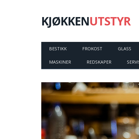
KJØKKEN
UTSTYR
BESTIKK
FROKOST
GLASS
MASKINER
REDSKAPER
SERVI