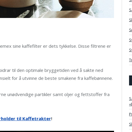
S
S
S
S
x sine kaffefilter er dets tykkelse. Disse filtrene er
S
T
bidrar til den optimale bryggetiden ved å sakte ned
ielt for å utvinne de beste smakene fra kaffebønnene.
erne unødvendige partikler samt oljer og fettstoffer fra
S
«
P
rholder til Kaffetrakter
!
S