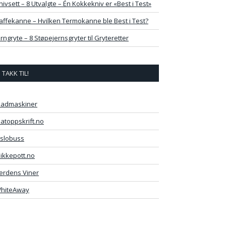
nivsett – 8 Utvalgte – Én Kokkekniv er «Best i Test»
affekanne – Hvilken Termokanne ble Best i Test?
erngryte – 8 Støpejernsgryter til Gryteretter
TAKK TIL!
admaskiner
atoppskrift.no
slobuss
likkepott.no
erdens Viner
hiteAway