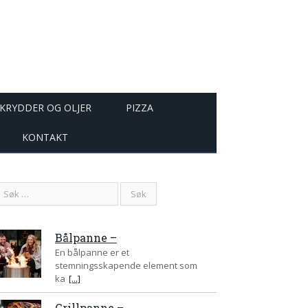
KRYDDER OG OLJER
PIZZA
KONTAKT
Bålpanne –
En bålpanne er et
stemningsskapende element som
ka
[...]
Grillpanne –