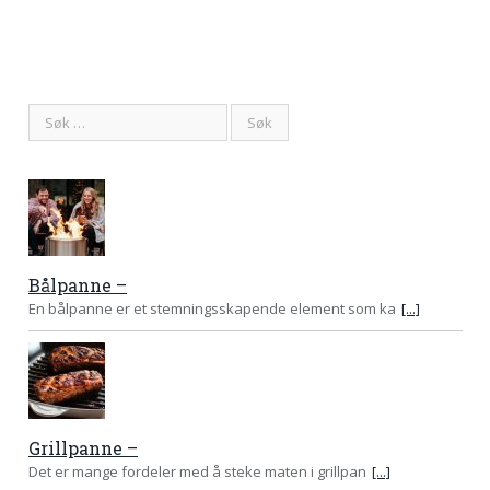
Bålpanne –
En bålpanne er et stemningsskapende element som ka
[...]
Grillpanne –
Det er mange fordeler med å steke maten i grillpan
[...]