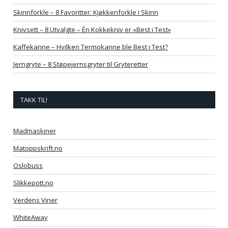
Skinnforkle – 8 Favoritter: Kjøkkenforkle i Skinn
Knivsett – 8 Utvalgte – Én Kokkekniv er «Best i Test»
Kaffekanne – Hvilken Termokanne ble Best i Test?
Jerngryte – 8 Støpejernsgryter til Gryteretter
TAKK TIL!
Madmaskiner
Matoppskrift.no
Oslobuss
Slikkepott.no
Verdens Viner
WhiteAway