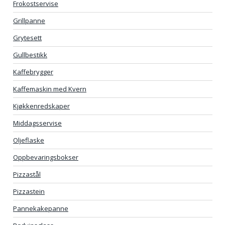
Frokostservise
Grillpanne
Grytesett
Gullbestikk
Kaffebrygger
Kaffemaskin med Kvern
Kjøkkenredskaper
Middagsservise
Oljeflaske
Oppbevaringsbokser
Pizzastål
Pizzastein
Pannekakepanne