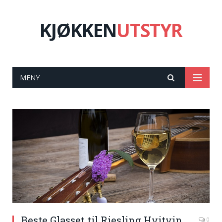
KJØKKEN
UTSTYR
MENY
Beste Glasset til Riesling Hvitvin
0