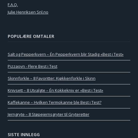
F.A.Q.
Julie Henriksen Snl.no
POPULÆRE OMTALER
Salt og Pepperkvern – Én Pepperkvern blir Stadig «Best i Test»
Pizzaovn - Flere Best i Test
Skinnforkle – 8 Favoritter: Kjøkkenforkle i Skinn
Knivsett – 8 Utvalgte – Én Kokkekniv er «Best i Test»
Kaffekanne – Hvilken Termokanne ble Best i Test?
Jerngryte – 8 Støpejernsgryter til Gryteretter
SISTE INNLEGG