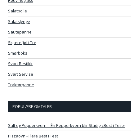
Rødvinsglass
Salatbolle
Salatslynge
Sautepanne
Skjærefjøl i Tre
Smørboks
Svart Bestikk
Svart Servise
Traktørpanne
POPULÆRE OMTALER
Salt og Pepperkvern – Én Pepperkvern blir Stadig «Best i Test»
Pizzaovn - Flere Best i Test