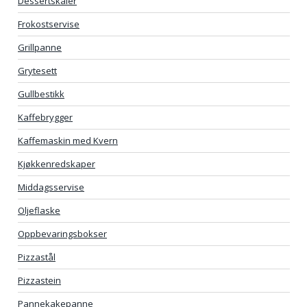
Dessertskåler
Frokostservise
Grillpanne
Grytesett
Gullbestikk
Kaffebrygger
Kaffemaskin med Kvern
Kjøkkenredskaper
Middagsservise
Oljeflaske
Oppbevaringsbokser
Pizzastål
Pizzastein
Pannekakepanne