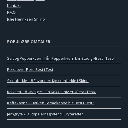
Kontakt
F.A.Q.
Julie Henriksen Snl.no
POPULÆRE OMTALER
Salt og Pepperkvern – Én Pepperkvern blir Stadig «Best i Test»
Pizzaovn - Flere Best i Test
Skinnforkle – 8 Favoritter: Kjøkkenforkle i Skinn
Knivsett – 8 Utvalgte – Én Kokkekniv er «Best i Test»
Kaffekanne – Hvilken Termokanne ble Best i Test?
Jerngryte – 8 Støpejernsgryter til Gryteretter