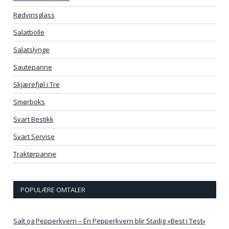
Rødvinsglass
Salatbolle
Salatslynge
Sautepanne
Skjærefjøl i Tre
Smørboks
Svart Bestikk
Svart Servise
Traktørpanne
POPULÆRE OMTALER
Salt og Pepperkvern – Én Pepperkvern blir Stadig «Best i Test»