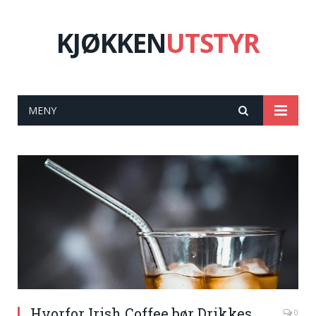
KJØKKEN
UTSTYR
MENY
Hvorfor Irish Coffee bør Drikkes
0