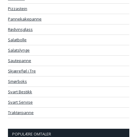
Pizzastein
Pannekakepanne
Rødvinsglass
Salatbolle
Salatslynge
Sautepanne
Skjærefjøl i Tre
Smørboks
Svart Bestikk
Svart Servise
Traktørpanne
POPULÆRE OMTALER