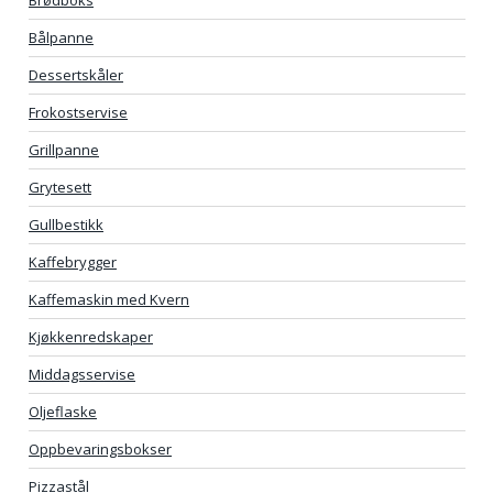
Brødboks
Bålpanne
Dessertskåler
Frokostservise
Grillpanne
Grytesett
Gullbestikk
Kaffebrygger
Kaffemaskin med Kvern
Kjøkkenredskaper
Middagsservise
Oljeflaske
Oppbevaringsbokser
Pizzastål