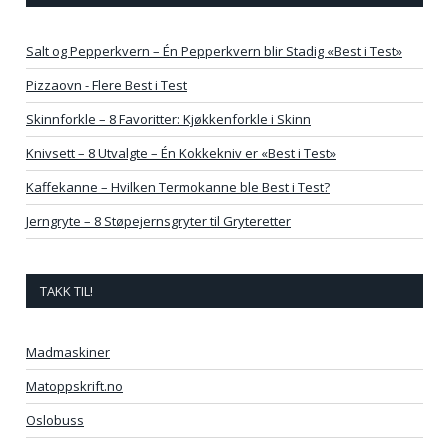
Salt og Pepperkvern – Én Pepperkvern blir Stadig «Best i Test»
Pizzaovn - Flere Best i Test
Skinnforkle – 8 Favoritter: Kjøkkenforkle i Skinn
Knivsett – 8 Utvalgte – Én Kokkekniv er «Best i Test»
Kaffekanne – Hvilken Termokanne ble Best i Test?
Jerngryte – 8 Støpejernsgryter til Gryteretter
TAKK TIL!
Madmaskiner
Matoppskrift.no
Oslobuss