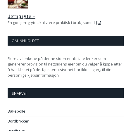
Jerngryte –
En god jerngryte skal være praktisk i bruk, samtid
[...]
OM INNHOLDET
Flere av lenkene på denne siden er affiliate lenker som
genererer provisjon til nettsidens eier om du velger å kjøpe etter
å har klikket på de. Kjokkenutstyr.net har ikke tilgang til din
personlige kjøpsinformasjon.
SNARVEI
Bakebolle
Bordbrikker