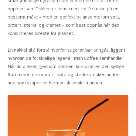
smaksmessige nytelsen som er kjernen i Irish Coffee-
opplevelsen. Drikken er konstruert for å smake på en
bestemt måte – med en perfekt balanse mellom søtt,
bittert, sterkt, og kremet – som best oppnås når den
konsumeres direkte fra glasset.
En nøkkel til å forstå hvorfor sugerør bør unngås, ligger i
hvordan de forskjellige lagene i Irish Coffee samhandler.
Når du drikker gjennom kremen, kombineres den kjølige
fløten med den varme, søte og sterke væsken under,
noe som skaper en harmonisk smak i munnen.