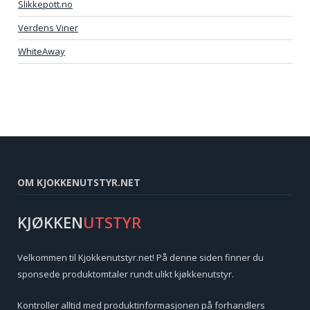
Slikkepott.no
Verdens Viner
WhiteAway
OM KJOKKENUTSTYR.NET
KJØKKEN
UTSTYR
Velkommen til Kjokkenutstyr.net! På denne siden finner du
sponsede produktomtaler rundt ulikt kjøkkenutstyr.
Kontroller alltid med produktinformasjonen på forhandlers