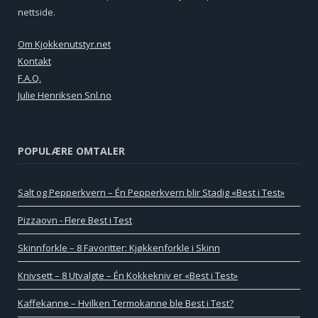
nettside.
Om Kjokkenutstyr.net
Kontakt
F.A.Q.
Julie Henriksen Snl.no
POPULÆRE OMTALER
Salt og Pepperkvern – Én Pepperkvern blir Stadig «Best i Test»
Pizzaovn - Flere Best i Test
Skinnforkle – 8 Favoritter: Kjøkkenforkle i Skinn
Knivsett – 8 Utvalgte – Én Kokkekniv er «Best i Test»
Kaffekanne – Hvilken Termokanne ble Best i Test?