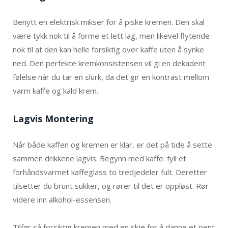
Benytt en elektrisk mikser for å piske kremen. Den skal
være tykk nok til å forme et lett lag, men likevel flytende
nok til at den kan helle forsiktig over kaffe uten å synke
ned. Den perfekte kremkonsistensen vil gi en dekadent
følelse når du tar en slurk, da det gir en kontrast mellom
varm kaffe og kald krem.
Lagvis Montering
Når både kaffen og kremen er klar, er det på tide å sette
sammen drikkene lagvis. Begynn med kaffe: fyll et
forhåndsvarmet kaffeglass to tredjedeler fult. Deretter
tilsetter du brunt sukker, og rører til det er oppløst. Rør
videre inn alkohol-essensen.
Tilfør så forsiktig kremen med en skje for å danne et pent