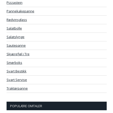
Pizzastein
Pannekakepanne
Rødvinsglass
Salatbolle
Salatslynge
Sautepanne
Skjærefjøl i Tre
Smørboks
Svart Bestikk
Svart Servise
Traktørpanne
POPULÆRE OMTALER