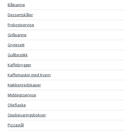
Bålpanne
Dessertskåler
Frokostservise
Grillpanne
Grytesett
Gullbestikk
Kaffebrygger
Kaffemaskin med Kvern
Kjøkkenredskaper
Middagsservise
Oljeflaske
Oppbevaringsbokser
Pizzastål