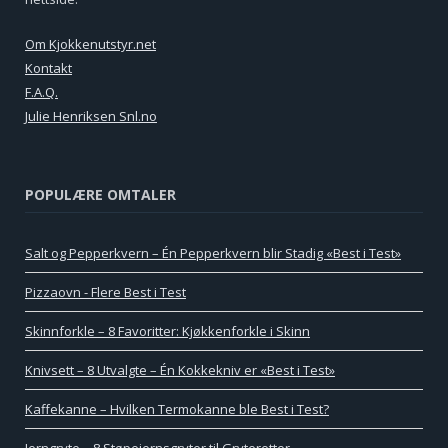
Om Kjokkenutstyr.net
Kontakt
F.A.Q.
Julie Henriksen Snl.no
POPULÆRE OMTALER
Salt og Pepperkvern – Én Pepperkvern blir Stadig «Best i Test»
Pizzaovn - Flere Best i Test
Skinnforkle – 8 Favoritter: Kjøkkenforkle i Skinn
Knivsett – 8 Utvalgte – Én Kokkekniv er «Best i Test»
Kaffekanne – Hvilken Termokanne ble Best i Test?
Jerngryte – 8 Støpejernsgryter til Gryteretter