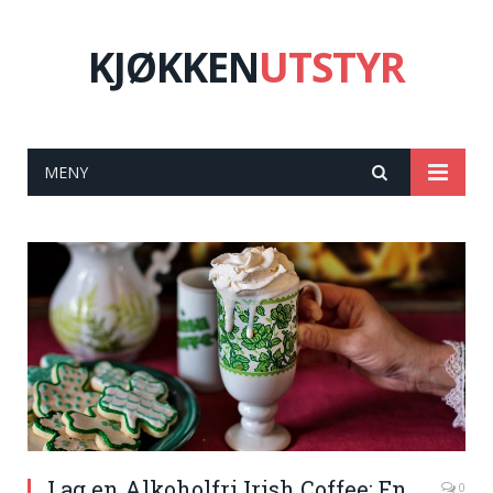
KJØKKEN
UTSTYR
MENY
Lag en Alkoholfri Irish Coffee: En
0