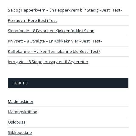
Salt og Pepperkvern – Én Pepperkvern blir Stadig «Best i Test»
Pizzaovn - Flere Best i Test
Skinnforkle – 8 Favoritter: Kjøkkenforkle i Skinn
Knivsett – 8 Utvalgte – Én Kokkekniv er «Best i Test»
Kaffekanne – Hvilken Termokanne ble Best i Test?
Jerngryte – 8 Støpejernsgryter til Gryteretter
TAKK TIL!
Madmaskiner
Matoppskrift.no
Oslobuss
Slikkepott.no