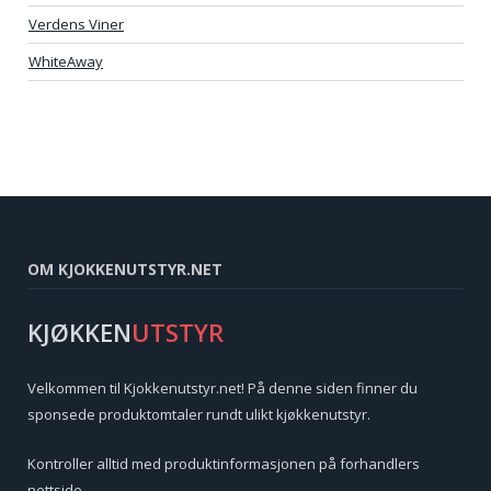
Verdens Viner
WhiteAway
OM KJOKKENUTSTYR.NET
KJØKKEN
UTSTYR
Velkommen til Kjokkenutstyr.net! På denne siden finner du
sponsede produktomtaler rundt ulikt kjøkkenutstyr.
Kontroller alltid med produktinformasjonen på forhandlers
nettside.