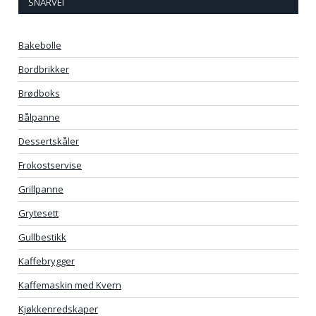
SNARVEI
Bakebolle
Bordbrikker
Brødboks
Bålpanne
Dessertskåler
Frokostservise
Grillpanne
Grytesett
Gullbestikk
Kaffebrygger
Kaffemaskin med Kvern
Kjøkkenredskaper