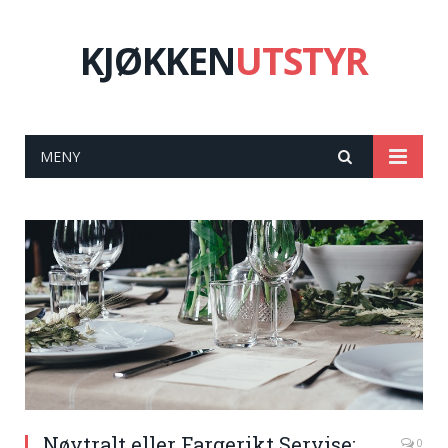
KJØKKEN
UTSTYR
MENY
Nøytralt eller Fargerikt Servise:
0