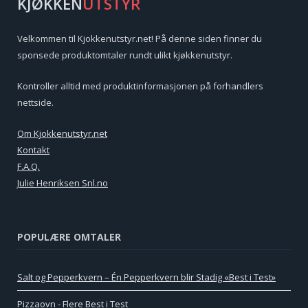
KJØKKEN
UTSTYR
Velkommen til Kjokkenutstyr.net! På denne siden finner du
sponsede produktomtaler rundt ulikt kjøkkenutstyr.
Kontroller alltid med produktinformasjonen på forhandlers
nettside.
Om Kjokkenutstyr.net
Kontakt
F.A.Q.
Julie Henriksen Snl.no
POPULÆRE OMTALER
Salt og Pepperkvern – Én Pepperkvern blir Stadig «Best i Test»
Pizzaovn - Flere Best i Test