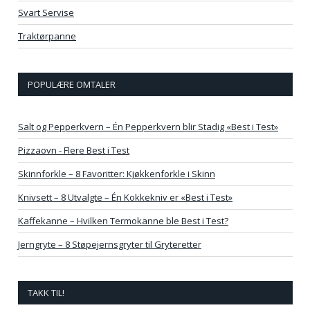
Svart Servise
Traktørpanne
POPULÆRE OMTALER
Salt og Pepperkvern – Én Pepperkvern blir Stadig «Best i Test»
Pizzaovn - Flere Best i Test
Skinnforkle – 8 Favoritter: Kjøkkenforkle i Skinn
Knivsett – 8 Utvalgte – Én Kokkekniv er «Best i Test»
Kaffekanne – Hvilken Termokanne ble Best i Test?
Jerngryte – 8 Støpejernsgryter til Gryteretter
TAKK TIL!