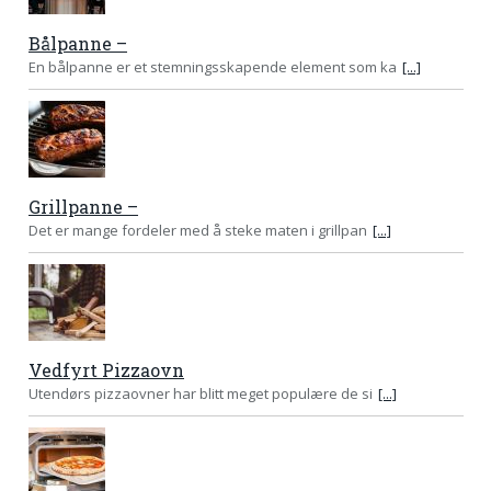
Bålpanne –
En bålpanne er et stemningsskapende element som ka
[...]
Grillpanne –
Det er mange fordeler med å steke maten i grillpan
[...]
Vedfyrt Pizzaovn
Utendørs pizzaovner har blitt meget populære de si
[...]