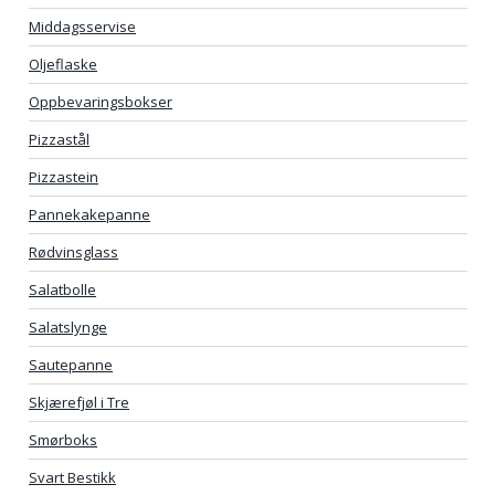
Middagsservise
Oljeflaske
Oppbevaringsbokser
Pizzastål
Pizzastein
Pannekakepanne
Rødvinsglass
Salatbolle
Salatslynge
Sautepanne
Skjærefjøl i Tre
Smørboks
Svart Bestikk