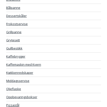
Bålpanne
Dessertskåler
Frokostservise
Grillpanne
Grytesett
Gullbestikk
Kaffebrygger
Kaffemaskin med Kvern
Kjøkkenredskaper
Middagsservise
Oljeflaske
Oppbevaringsbokser
Pizzastål