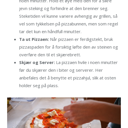
noen minutter. Hold et øye med den for å sikre
jevn steking og forhindre at den brenner seg.
Steketiden vil kunne variere avhengig av grillen, så
vel som tykkelsen på pizzabunnen, men som regel
tar det kun en håndfull minutter.
Ta ut Pizzaen:
Når pizzaen er ferdigstekt, bruk
pizzaspaden for å forsiktig løfte den av steinen og
overføre den til et skjærebrett.
Skjær og Server:
La pizzaen hvile i noen minutter
før du skjærer den i biter og serverer. Her
anbefales det å benytte et pizzahjul, slik at osten
holder seg på plass.