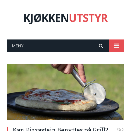
KJØKKEN
UTSTYR
MENY
Kan Pizzastein Benyttes på Grill?
0