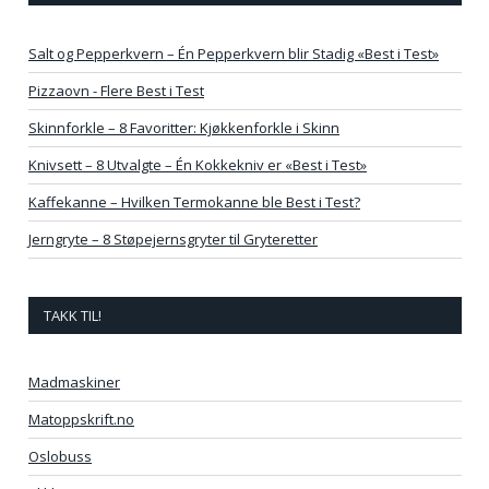
Salt og Pepperkvern – Én Pepperkvern blir Stadig «Best i Test»
Pizzaovn - Flere Best i Test
Skinnforkle – 8 Favoritter: Kjøkkenforkle i Skinn
Knivsett – 8 Utvalgte – Én Kokkekniv er «Best i Test»
Kaffekanne – Hvilken Termokanne ble Best i Test?
Jerngryte – 8 Støpejernsgryter til Gryteretter
TAKK TIL!
Madmaskiner
Matoppskrift.no
Oslobuss