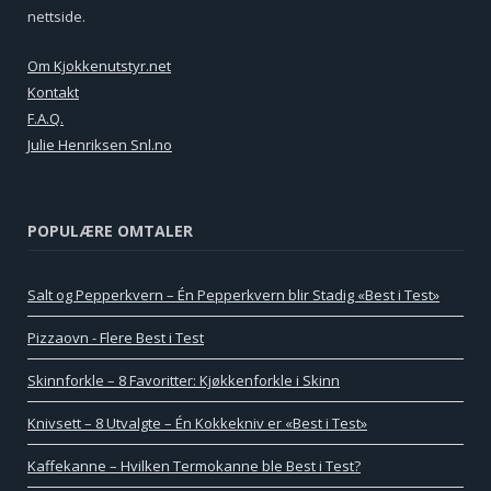
nettside.
Om Kjokkenutstyr.net
Kontakt
F.A.Q.
Julie Henriksen Snl.no
POPULÆRE OMTALER
Salt og Pepperkvern – Én Pepperkvern blir Stadig «Best i Test»
Pizzaovn - Flere Best i Test
Skinnforkle – 8 Favoritter: Kjøkkenforkle i Skinn
Knivsett – 8 Utvalgte – Én Kokkekniv er «Best i Test»
Kaffekanne – Hvilken Termokanne ble Best i Test?