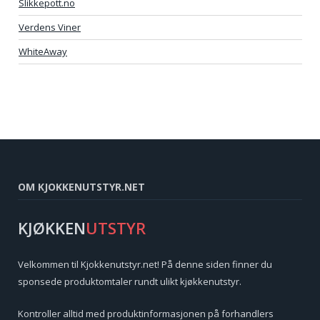
Slikkepott.no
Verdens Viner
WhiteAway
OM KJOKKENUTSTYR.NET
KJØKKEN
UTSTYR
Velkommen til Kjokkenutstyr.net! På denne siden finner du
sponsede produktomtaler rundt ulikt kjøkkenutstyr.
Kontroller alltid med produktinformasjonen på forhandlers