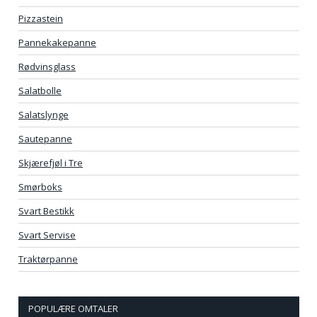
Pizzastein
Pannekakepanne
Rødvinsglass
Salatbolle
Salatslynge
Sautepanne
Skjærefjøl i Tre
Smørboks
Svart Bestikk
Svart Servise
Traktørpanne
POPULÆRE OMTALER