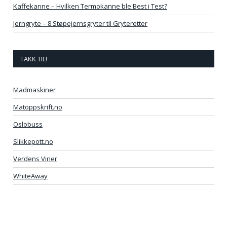
Kaffekanne – Hvilken Termokanne ble Best i Test?
Jerngryte – 8 Støpejernsgryter til Gryteretter
TAKK TIL!
Madmaskiner
Matoppskrift.no
Oslobuss
Slikkepott.no
Verdens Viner
WhiteAway