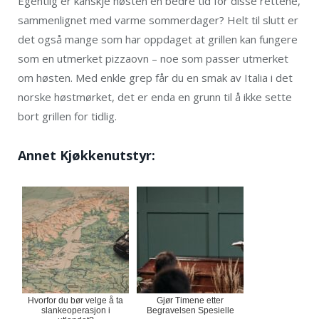
Egentlig er kanskje høsten en bedre tid for disse rettene,
sammenlignet med varme sommerdager? Helt til slutt er
det også mange som har oppdaget at grillen kan fungere
som en utmerket pizzaovn – noe som passer utmerket
om høsten. Med enkle grep får du en smak av Italia i det
norske høstmørket, det er enda en grunn til å ikke sette
bort grillen for tidlig.
Annet Kjøkkenutstyr:
Hvorfor du bør velge å ta
Gjør Timene etter
slankeoperasjon i
Begravelsen Spesielle