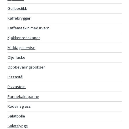
Gullbestikk
Kaffebrygger
Kaffemaskin med Kvern
Kjøkkenredskaper
Middagsservise
Oljeflaske
Oppbevaringsbokser
Pizzastål
Pizzastein
Pannekakepanne
Rødvinsglass
Salatbolle
Salatslynge