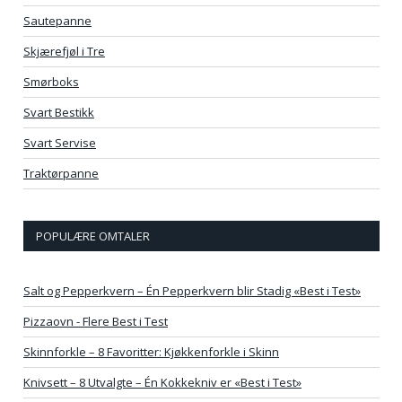
Sautepanne
Skjærefjøl i Tre
Smørboks
Svart Bestikk
Svart Servise
Traktørpanne
POPULÆRE OMTALER
Salt og Pepperkvern – Én Pepperkvern blir Stadig «Best i Test»
Pizzaovn - Flere Best i Test
Skinnforkle – 8 Favoritter: Kjøkkenforkle i Skinn
Knivsett – 8 Utvalgte – Én Kokkekniv er «Best i Test»