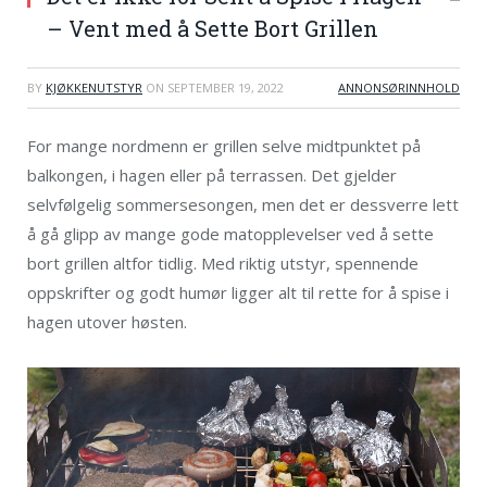
– Vent med å Sette Bort Grillen
BY
KJØKKENUTSTYR
ON
SEPTEMBER 19, 2022
ANNONSØRINNHOLD
For mange nordmenn er grillen selve midtpunktet på
balkongen, i hagen eller på terrassen. Det gjelder
selvfølgelig sommersesongen, men det er dessverre lett
å gå glipp av mange gode matopplevelser ved å sette
bort grillen altfor tidlig. Med riktig utstyr, spennende
oppskrifter og godt humør ligger alt til rette for å spise i
hagen utover høsten.