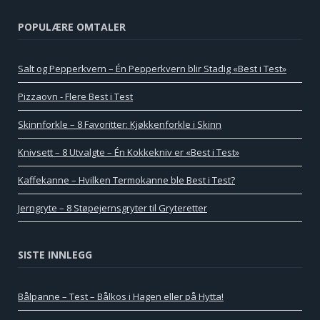
POPULÆRE OMTALER
Salt og Pepperkvern – Én Pepperkvern blir Stadig «Best i Test»
Pizzaovn - Flere Best i Test
Skinnforkle – 8 Favoritter: Kjøkkenforkle i Skinn
Knivsett – 8 Utvalgte – Én Kokkekniv er «Best i Test»
Kaffekanne – Hvilken Termokanne ble Best i Test?
Jerngryte – 8 Støpejernsgryter til Gryteretter
SISTE INNLEGG
Bålpanne – Test – Bålkos i Hagen eller på Hytta!