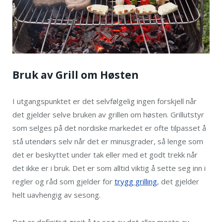
Bruk av Grill om Høsten
I utgangspunktet er det selvfølgelig ingen forskjell når
det gjelder selve bruken av grillen om høsten. Grillutstyr
som selges på det nordiske markedet er ofte tilpasset å
stå utendørs selv når det er minusgrader, så lenge som
det er beskyttet under tak eller med et godt trekk når
det ikke er i bruk. Det er som alltid viktig å sette seg inn i
regler og råd som gjelder for
trygg grilling
, det gjelder
helt uavhengig av sesong.
Det er definitivt greit å ta seg av det aller meste av