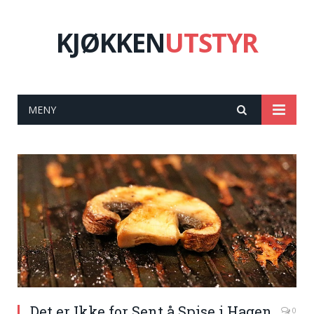
KJØKKEN
UTSTYR
MENY
Det er Ikke for Sent å Spise i Hagen
0