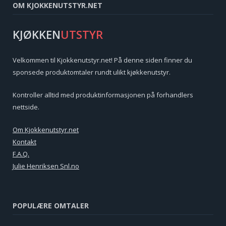
OM KJOKKENUTSTYR.NET
KJØKKEN
UTSTYR
Velkommen til Kjokkenutstyr.net! På denne siden finner du
sponsede produktomtaler rundt ulikt kjøkkenutstyr.
Kontroller alltid med produktinformasjonen på forhandlers
nettside.
Om Kjokkenutstyr.net
Kontakt
F.A.Q.
Julie Henriksen Snl.no
POPULÆRE OMTALER