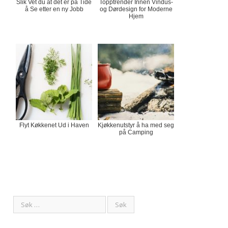
Slik Vet du at det er på Tide
Topptrender Innen Vindus-
å Se etter en ny Jobb
og Dørdesign for Moderne
Hjem
Flyt Køkkenet Ud i Haven
Kjøkkenutstyr å ha med seg
på Camping