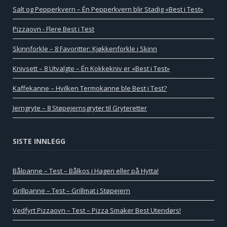
Salt og Pepperkvern – Én Pepperkvern blir Stadig «Best i Test»
Pizzaovn - Flere Best i Test
Skinnforkle – 8 Favoritter: Kjøkkenforkle i Skinn
Knivsett – 8 Utvalgte – Én Kokkekniv er «Best i Test»
Kaffekanne – Hvilken Termokanne ble Best i Test?
Jerngryte – 8 Støpejernsgryter til Gryteretter
SISTE INNLEGG
Bålpanne – Test – Bålkos i Hagen eller på Hytta!
Grillpanne – Test – Grillmat i Støpejern
Vedfyrt Pizzaovn – Test – Pizza Smaker Best Utendørs!