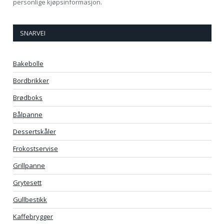
personlige kjøpsinformasjon.
SNARVEI
Bakebolle
Bordbrikker
Brødboks
Bålpanne
Dessertskåler
Frokostservise
Grillpanne
Grytesett
Gullbestikk
Kaffebrygger