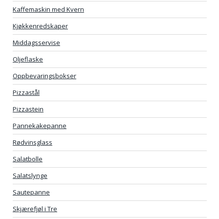
Kaffemaskin med Kvern
Kjøkkenredskaper
Middagsservise
Oljeflaske
Oppbevaringsbokser
Pizzastål
Pizzastein
Pannekakepanne
Rødvinsglass
Salatbolle
Salatslynge
Sautepanne
Skjærefjøl i Tre