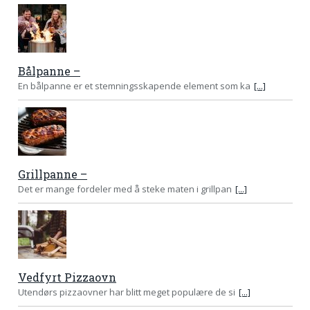
Bålpanne –
En bålpanne er et stemningsskapende element som ka
[...]
Grillpanne –
Det er mange fordeler med å steke maten i grillpan
[...]
Vedfyrt Pizzaovn
Utendørs pizzaovner har blitt meget populære de si
[...]