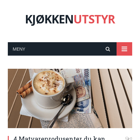
KJØKKEN
UTSTYR
MENY
4 Matvareprodusenter du kan
0