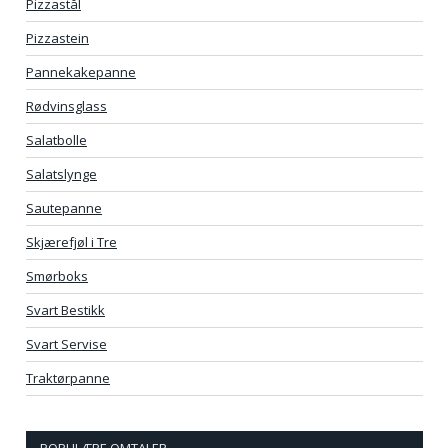
Pizzastål
Pizzastein
Pannekakepanne
Rødvinsglass
Salatbolle
Salatslynge
Sautepanne
Skjærefjøl i Tre
Smørboks
Svart Bestikk
Svart Servise
Traktørpanne
POPULÆRE OMTALER