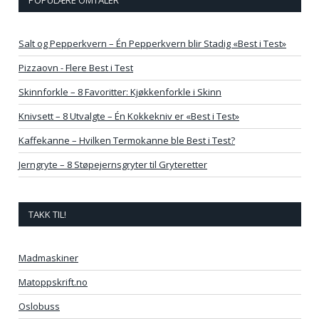
Salt og Pepperkvern – Én Pepperkvern blir Stadig «Best i Test»
Pizzaovn - Flere Best i Test
Skinnforkle – 8 Favoritter: Kjøkkenforkle i Skinn
Knivsett – 8 Utvalgte – Én Kokkekniv er «Best i Test»
Kaffekanne – Hvilken Termokanne ble Best i Test?
Jerngryte – 8 Støpejernsgryter til Gryteretter
TAKK TIL!
Madmaskiner
Matoppskrift.no
Oslobuss