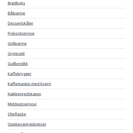
Brødboks
Bålpanne
Dessertskåler
Frokostservise
Grillpanne
Grytesett
Gullbestikk
Kaffebrygger
Kaffemaskin med Kvern
Kjøkkenredskaper
Middagsservise
Oljeflaske
Oppbevaringsbokser