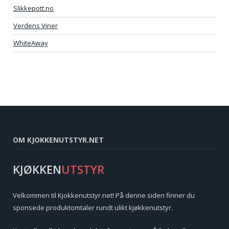
Slikkepott.no
Verdens Viner
WhiteAway
OM KJOKKENUTSTYR.NET
KJØKKEN
UTSTYR
Velkommen til Kjokkenutstyr.net! På denne siden finner du
sponsede produktomtaler rundt ulikt kjøkkenutstyr.