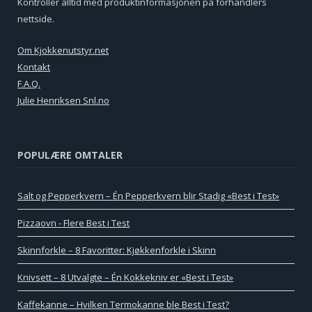
Kontroller alltid med produktinformasjonen på forhandlers
nettside.
Om Kjokkenutstyr.net
Kontakt
F.A.Q.
Julie Henriksen Snl.no
POPULÆRE OMTALER
Salt og Pepperkvern – Én Pepperkvern blir Stadig «Best i Test»
Pizzaovn - Flere Best i Test
Skinnforkle – 8 Favoritter: Kjøkkenforkle i Skinn
Knivsett – 8 Utvalgte – Én Kokkekniv er «Best i Test»
Kaffekanne – Hvilken Termokanne ble Best i Test?