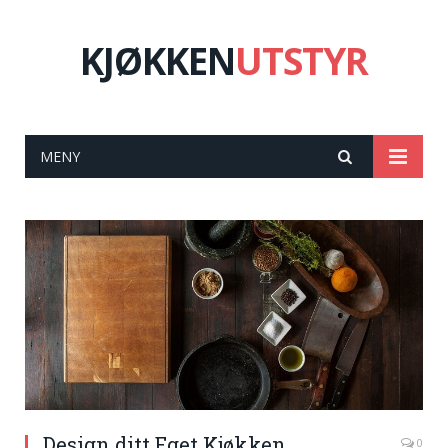
KJØKKEN
UTSTYR
MENY
Design ditt Eget Kjøkken
0