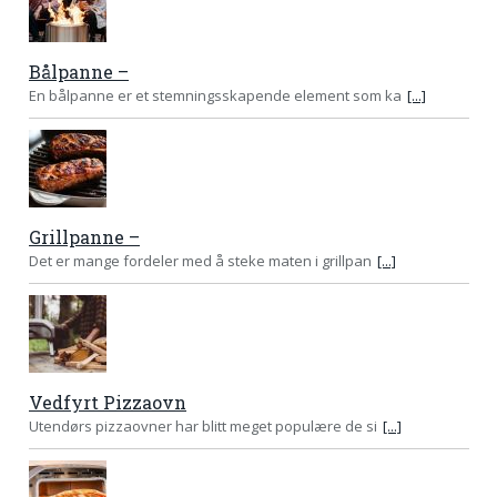
Bålpanne –
En bålpanne er et stemningsskapende element som ka
[...]
Grillpanne –
Det er mange fordeler med å steke maten i grillpan
[...]
Vedfyrt Pizzaovn
Utendørs pizzaovner har blitt meget populære de si
[...]