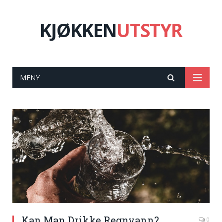
KJØKKEN
UTSTYR
MENY
Kan Man Drikke Regnvann?
0