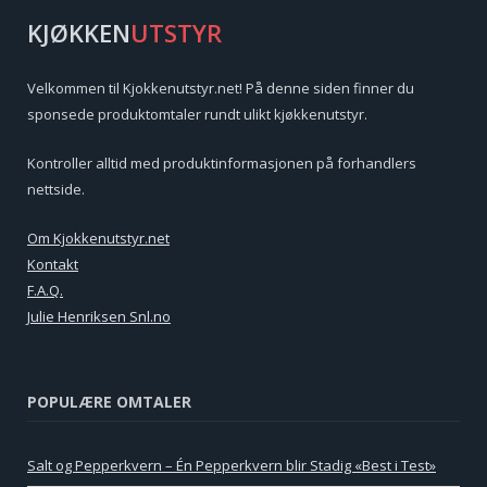
KJØKKEN
UTSTYR
Velkommen til Kjokkenutstyr.net! På denne siden finner du
sponsede produktomtaler rundt ulikt kjøkkenutstyr.
Kontroller alltid med produktinformasjonen på forhandlers
nettside.
Om Kjokkenutstyr.net
Kontakt
F.A.Q.
Julie Henriksen Snl.no
POPULÆRE OMTALER
Salt og Pepperkvern – Én Pepperkvern blir Stadig «Best i Test»