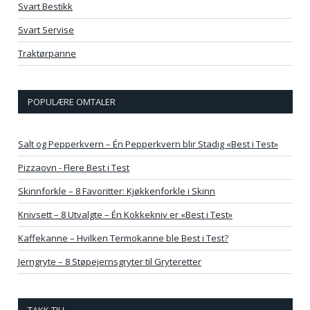
Svart Bestikk
Svart Servise
Traktørpanne
POPULÆRE OMTALER
Salt og Pepperkvern – Én Pepperkvern blir Stadig «Best i Test»
Pizzaovn - Flere Best i Test
Skinnforkle – 8 Favoritter: Kjøkkenforkle i Skinn
Knivsett – 8 Utvalgte – Én Kokkekniv er «Best i Test»
Kaffekanne – Hvilken Termokanne ble Best i Test?
Jerngryte – 8 Støpejernsgryter til Gryteretter
TAKK TIL!