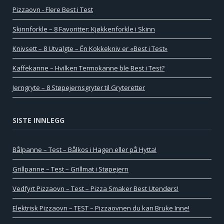
Pizzaovn - Flere Best i Test
Skinnforkle – 8 Favoritter: Kjøkkenforkle i Skinn
Knivsett – 8 Utvalgte – Én Kokkekniv er «Best i Test»
Kaffekanne – Hvilken Termokanne ble Best i Test?
Jerngryte – 8 Støpejernsgryter til Gryteretter
SISTE INNLEGG
Bålpanne – Test – Bålkos i Hagen eller på Hytta!
Grillpanne – Test – Grillmat i Støpejern
Vedfyrt Pizzaovn – Test – Pizza Smaker Best Utendørs!
Elektrisk Pizzaovn – TEST – Pizzaovnen du kan Bruke Inne!