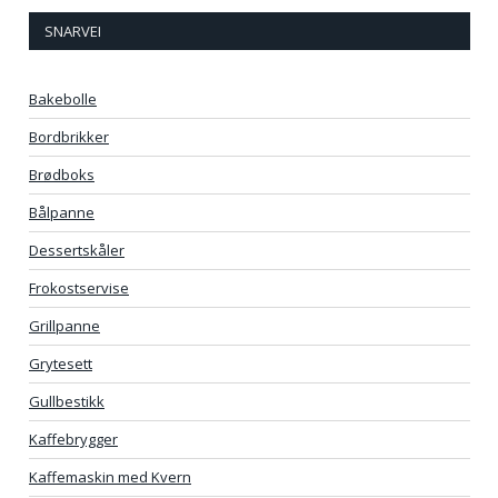
SNARVEI
Bakebolle
Bordbrikker
Brødboks
Bålpanne
Dessertskåler
Frokostservise
Grillpanne
Grytesett
Gullbestikk
Kaffebrygger
Kaffemaskin med Kvern