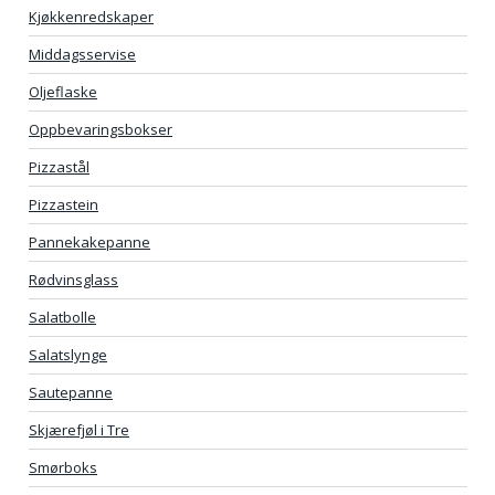
Kjøkkenredskaper
Middagsservise
Oljeflaske
Oppbevaringsbokser
Pizzastål
Pizzastein
Pannekakepanne
Rødvinsglass
Salatbolle
Salatslynge
Sautepanne
Skjærefjøl i Tre
Smørboks