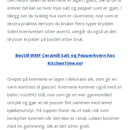
Den nedre delen av kvernene er laget i glass, slik at du til
enhver tid kan se hvor mye salt og pepper som er igjen. I
tillegg ser du tydelig hva som er i kvernene, noe som er
ekstra praktisk dersom du bruker flere typer krydder.
Siden kvernverket sitter øverst, unngår du også at det
drysser krydder på bordet etter bruk.
Bestill WMF Ceramill Salt og Pepperkvern hos
KitchenTime.no!
Grepet på kvernene er laget i dekorativ eik, som gir en
varm kontrast til glasset. Kvernene kommer også med et
belte i rustfritt stål, noe som gir et mer gjennomført
uttrykk og gjør at de passer fint sammen med annet
kjøkkenutstyr. På toppen finner du et lokk i eik som
beskytter kvernen når den ikke er i bruk. Lokket kommer
med en gummiring, slik at det sitter godt.