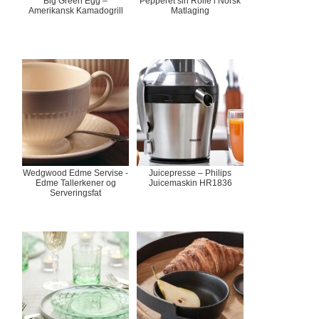
Big Green Egg –
Pepperet sin Rolle i Norsk
Amerikansk Kamadogrill
Matlaging
Wedgwood Edme Servise -
Juicepresse – Philips
Edme Tallerkener og
Juicemaskin HR1836
Serveringsfat