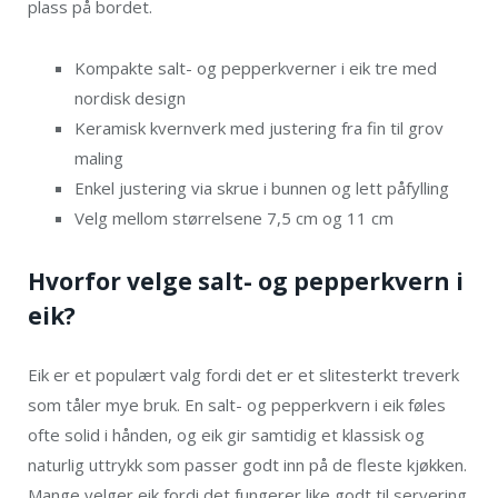
plass på bordet.
Kompakte salt- og pepperkverner i eik tre med
nordisk design
Keramisk kvernverk med justering fra fin til grov
maling
Enkel justering via skrue i bunnen og lett påfylling
Velg mellom størrelsene 7,5 cm og 11 cm
Hvorfor velge salt- og pepperkvern i
eik?
Eik er et populært valg fordi det er et slitesterkt treverk
som tåler mye bruk. En salt- og pepperkvern i eik føles
ofte solid i hånden, og eik gir samtidig et klassisk og
naturlig uttrykk som passer godt inn på de fleste kjøkken.
Mange velger eik fordi det fungerer like godt til servering