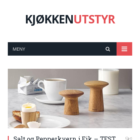
KJØKKEN
UTSTYR
MENY
Salt og Pepperkvern i Eik – TEST
0