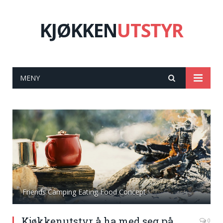
KJØKKEN
UTSTYR
MENY
Friends Camping Eating Food Concept
Kjøkkenutstyr å ha med seg på
0