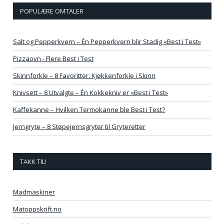
POPULÆRE OMTALER
Salt og Pepperkvern – Én Pepperkvern blir Stadig «Best i Test»
Pizzaovn - Flere Best i Test
Skinnforkle – 8 Favoritter: Kjøkkenforkle i Skinn
Knivsett – 8 Utvalgte – Én Kokkekniv er «Best i Test»
Kaffekanne – Hvilken Termokanne ble Best i Test?
Jerngryte – 8 Støpejernsgryter til Gryteretter
TAKK TIL!
Madmaskiner
Matoppskrift.no