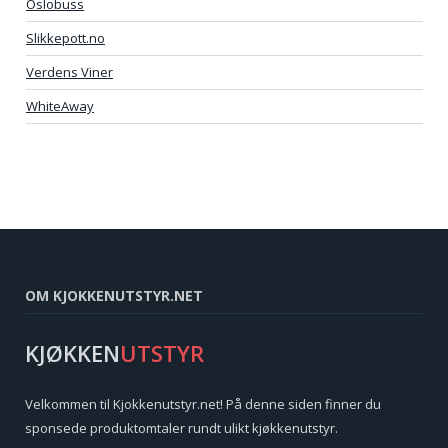
Oslobuss
Slikkepott.no
Verdens Viner
WhiteAway
OM KJOKKENUTSTYR.NET
KJØKKEN
UTSTYR
Velkommen til Kjokkenutstyr.net! På denne siden finner du
sponsede produktomtaler rundt ulikt kjøkkenutstyr.