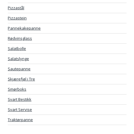
Pizzastål
Pizzastein
Pannekakepanne
Rødvinsglass
Salatbolle
Salatslynge
Sautepanne
Skjærefjøl i Tre
Smørboks
Svart Bestikk
Svart Servise
Traktørpanne