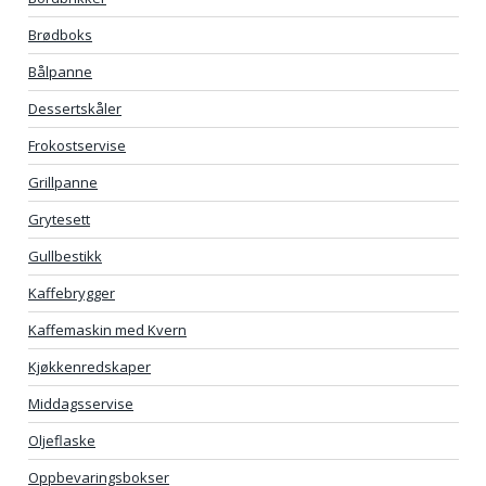
Brødboks
Bålpanne
Dessertskåler
Frokostservise
Grillpanne
Grytesett
Gullbestikk
Kaffebrygger
Kaffemaskin med Kvern
Kjøkkenredskaper
Middagsservise
Oljeflaske
Oppbevaringsbokser