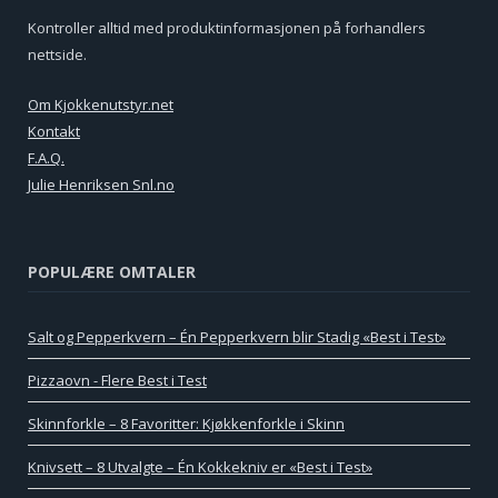
Kontroller alltid med produktinformasjonen på forhandlers
nettside.
Om Kjokkenutstyr.net
Kontakt
F.A.Q.
Julie Henriksen Snl.no
POPULÆRE OMTALER
Salt og Pepperkvern – Én Pepperkvern blir Stadig «Best i Test»
Pizzaovn - Flere Best i Test
Skinnforkle – 8 Favoritter: Kjøkkenforkle i Skinn
Knivsett – 8 Utvalgte – Én Kokkekniv er «Best i Test»