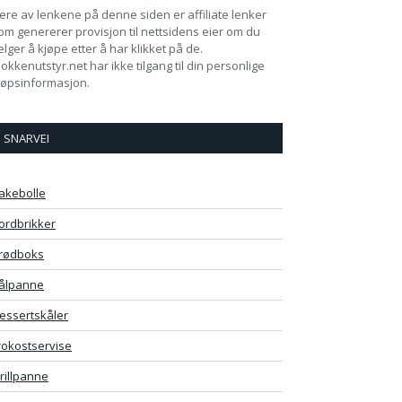
lere av lenkene på denne siden er affiliate lenker
om genererer provisjon til nettsidens eier om du
elger å kjøpe etter å har klikket på de.
jokkenutstyr.net har ikke tilgang til din personlige
jøpsinformasjon.
SNARVEI
akebolle
ordbrikker
rødboks
ålpanne
essertskåler
rokostservise
rillpanne