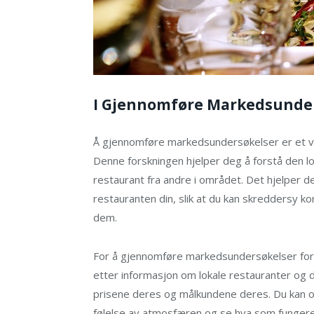
I Gjennomføre Markedsunde
Å gjennomføre markedsundersøkelser er et vik
Denne forskningen hjelper deg å forstå den lo
restaurant fra andre i området. Det hjelper 
restauranten din, slik at du kan skreddersy k
dem.
For å gjennomføre markedsundersøkelser for 
etter informasjon om lokale restauranter og 
prisene deres og målkundene deres. Du kan og
følelse av atmosfæren og se hva som fungerer