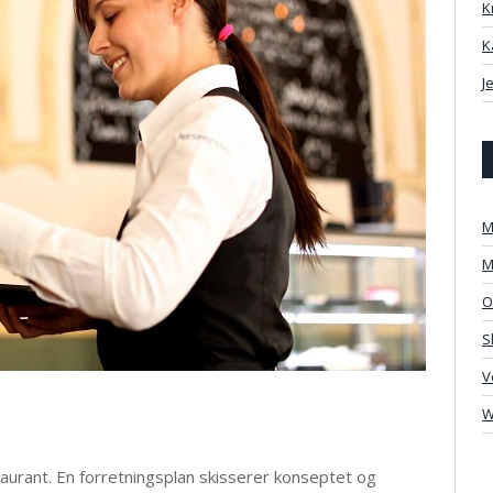
K
K
J
M
M
O
S
V
W
aurant. En forretningsplan skisserer konseptet og