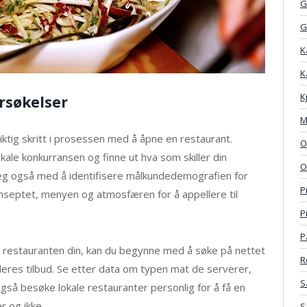
G
G
K
K
K
rsøkelser
M
tig skritt i prosessen med å åpne en restaurant.
O
kale konkurransen og finne ut hva som skiller din
O
deg også med å identifisere målkundedemografien for
P
onseptet, menyen og atmosfæren for å appellere til
P
P
restauranten din, kan du begynne med å søke på nettet
R
deres tilbud. Se etter data om typen mat de serverer,
S
så besøke lokale restauranter personlig for å få en
 og ikke.
S