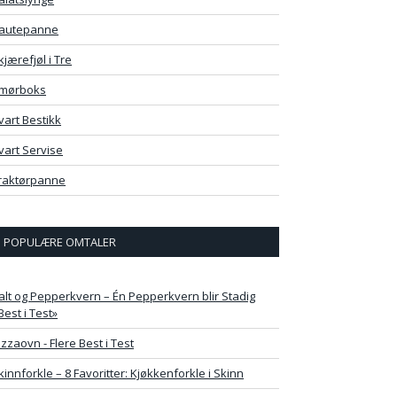
autepanne
kjærefjøl i Tre
mørboks
vart Bestikk
vart Servise
raktørpanne
POPULÆRE OMTALER
alt og Pepperkvern – Én Pepperkvern blir Stadig
Best i Test»
izzaovn - Flere Best i Test
kinnforkle – 8 Favoritter: Kjøkkenforkle i Skinn