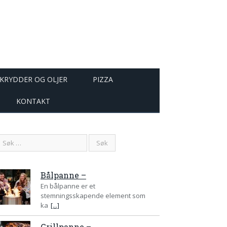
KRYDDER OG OLJER
PIZZA
KONTAKT
Bålpanne –
En bålpanne er et
stemningsskapende element som
ka
[...]
Grillpanne –