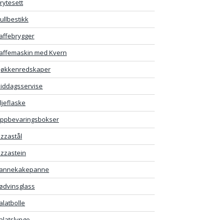
rytesett
ullbestikk
affebrygger
affemaskin med Kvern
jøkkenredskaper
iddagsservise
ljeflaske
ppbevaringsbokser
izzastål
izzastein
annekakepanne
ødvinsglass
alatbolle
alatslynge