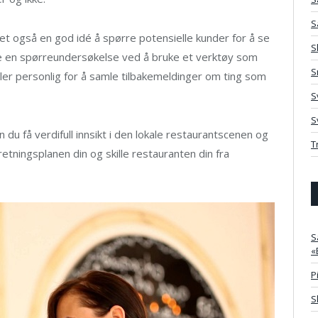
S
 det også en god idé å spørre potensielle kunder for å se
S
ge en spørreundersøkelse ved å bruke et verktøy som
S
ler personlig for å samle tilbakemeldinger om ting som
S
S
 få verdifull innsikt i den lokale restaurantscenen og
T
etningsplanen din og skille restauranten din fra
S
«
P
S