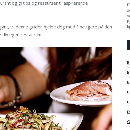
urant og gi tips og ressurser til aspirerende
F
s
v
K
egynt, vil denne guiden hjelpe deg med å navigere på den
k
 din egen restaurant.
B
B
B
B
D
F
G