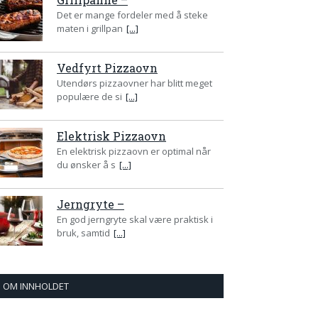
Det er mange fordeler med å steke
maten i grillpan
[...]
Vedfyrt Pizzaovn
Utendørs pizzaovner har blitt meget
populære de si
[...]
Elektrisk Pizzaovn
En elektrisk pizzaovn er optimal når
du ønsker å s
[...]
Jerngryte –
En god jerngryte skal være praktisk i
bruk, samtid
[...]
OM INNHOLDET