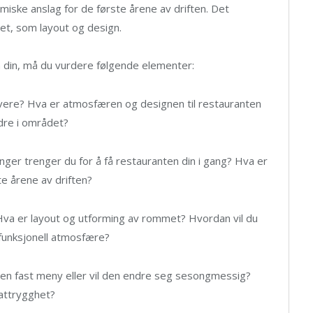
iske anslag for de første årene av driften. Det
et, som layout og design.
 din, må du vurdere følgende elementer:
rvere? Hva er atmosfæren og designen til restauranten
ndre i området?
er trenger du for å få restauranten din i gang? Hva er
te årene av driften?
? Hva er layout og utforming av rommet? Hvordan vil du
 funksjonell atmosfære?
by en fast meny eller vil den endre seg sesongmessig?
mattrygghet?