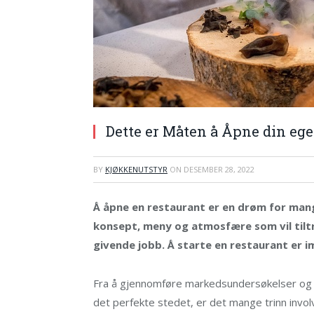
Dette er Måten å Åpne din eg
BY
KJØKKENUTSTYR
ON
DESEMBER 28, 2022
Å åpne en restaurant er en drøm for mang
konsept, meny og atmosfære som vil tiltr
givende jobb. Å starte en restaurant er im
Fra å gjennomføre markedsundersøkelser og lag
det perfekte stedet, er det mange trinn involve