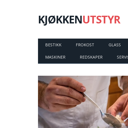
KJØKKEN
UTSTYR
BESTIKK
FROKOST
GLASS
MASKINER
REDSKAPER
SERVI