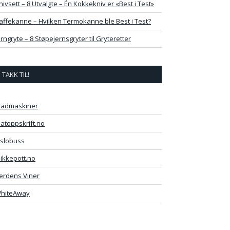
nivsett – 8 Utvalgte – Én Kokkekniv er «Best i Test»
affekanne – Hvilken Termokanne ble Best i Test?
erngryte – 8 Støpejernsgryter til Gryteretter
TAKK TIL!
admaskiner
atoppskrift.no
slobuss
likkepott.no
erdens Viner
hiteAway