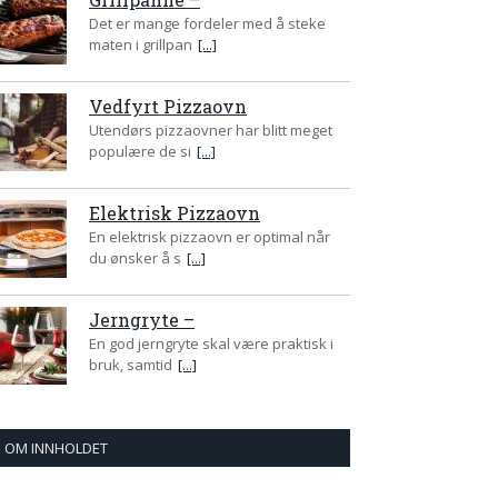
Det er mange fordeler med å steke
maten i grillpan
[...]
Vedfyrt Pizzaovn
Utendørs pizzaovner har blitt meget
populære de si
[...]
Elektrisk Pizzaovn
En elektrisk pizzaovn er optimal når
du ønsker å s
[...]
Jerngryte –
En god jerngryte skal være praktisk i
bruk, samtid
[...]
OM INNHOLDET