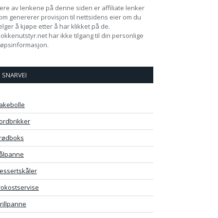
lere av lenkene på denne siden er affiliate lenker
om genererer provisjon til nettsidens eier om du
elger å kjøpe etter å har klikket på de.
jokkenutstyr.net har ikke tilgang til din personlige
jøpsinformasjon.
SNARVEI
akebolle
ordbrikker
rødboks
ålpanne
essertskåler
rokostservise
rillpanne