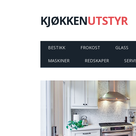
KJØKKEN
UTSTYR
BESTIKK
FROKOST
GLASS
MASKINER
REDSKAPER
SERVI