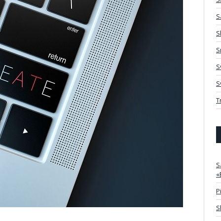
S
S
S
S
S
T
S
«
P
S