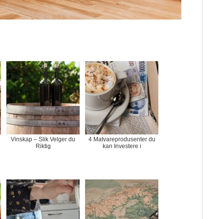
e
Vinskap – Slik Velger du
4 Matvareprodusenter du
Riktig
kan Investere i