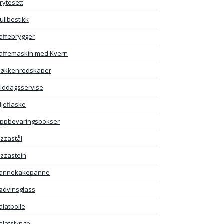
rytesett
ullbestikk
affebrygger
affemaskin med Kvern
jøkkenredskaper
iddagsservise
ljeflaske
ppbevaringsbokser
izzastål
izzastein
annekakepanne
ødvinsglass
alatbolle
alatslynge