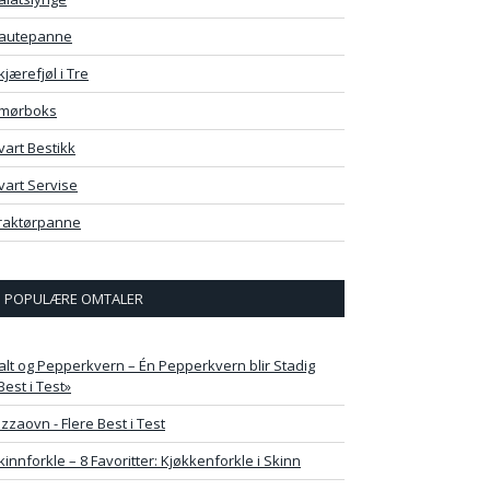
autepanne
kjærefjøl i Tre
mørboks
vart Bestikk
vart Servise
raktørpanne
POPULÆRE OMTALER
alt og Pepperkvern – Én Pepperkvern blir Stadig
Best i Test»
izzaovn - Flere Best i Test
kinnforkle – 8 Favoritter: Kjøkkenforkle i Skinn