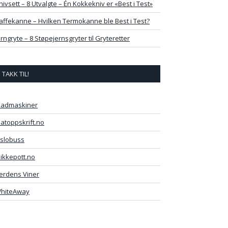
nivsett – 8 Utvalgte – Én Kokkekniv er «Best i Test»
affekanne – Hvilken Termokanne ble Best i Test?
erngryte – 8 Støpejernsgryter til Gryteretter
TAKK TIL!
admaskiner
atoppskrift.no
slobuss
likkepott.no
erdens Viner
hiteAway