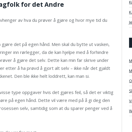
K
Fagfolk for det Andre
K
avhenger av hva du prøver å gjøre og hvor mye tid du
J
 å gjøre det på egen hånd. Men skal du bytte ut vasken,
ringer inn rørlegger, da de kan hjelpe med å forhindre
øver å gjøre det selv. Dette kan min far skrive under
M
r etter å ha prøvd å gjort alt selv – ikke når det gjaldt
M
enet. Den ble ikke helt loddrett, kan man si.
O
S
isse type oppgaver hvis det gjøres feil, så det er viktig
 gjøre på egen hånd. Dette vil være med på å gi deg den
V
rosessen selv, samtidig som at du sparer penger ved å
W