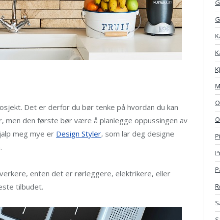
G
G
K
K
K
M
O
osjekt. Det er derfor du bør tenke på hvordan du kan
O
r, men den første bør være å planlegge oppussingen av
hjalp meg mye er
Design Styler
, som lar deg designe
P
.
P
P
verkere, enten det er rørleggere, elektrikere, eller
R
ste tilbudet.
S
S