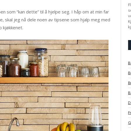
F
s
en som “kan dette” til å hjelpe seg. I håp om at min far
v
e, skal jeg nå dele noen av tipsene som hjalp meg med
K
k
p kjøkkenet.
B
B
B
B
D
F
G