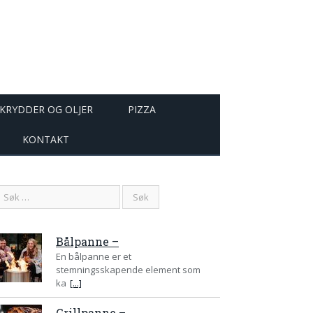
KRYDDER OG OLJER
PIZZA
KONTAKT
Bålpanne –
En bålpanne er et
stemningsskapende element som
ka
[...]
Grillpanne –