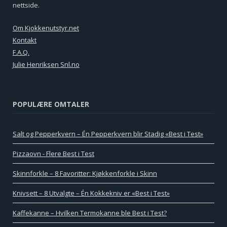
nettside.
Om Kjokkenutstyr.net
Kontakt
F.A.Q.
Julie Henriksen Snl.no
POPULÆRE OMTALER
Salt og Pepperkvern – Én Pepperkvern blir Stadig «Best i Test»
Pizzaovn - Flere Best i Test
Skinnforkle – 8 Favoritter: Kjøkkenforkle i Skinn
Knivsett – 8 Utvalgte – Én Kokkekniv er «Best i Test»
Kaffekanne – Hvilken Termokanne ble Best i Test?