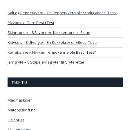
Salt og Pepperkvern – Én Pepperkvern blir Stadig «Best i Test»
Pizzaovn - Flere Best i Test
Skinnforkle – 8 Favoritter: Kjøkkenforkle i Skinn
Knivsett – 8 Utvalgte – Én Kokkekniv er «Best i Test»
Kaffekanne – Hvilken Termokanne ble Best i Test?
Jerngryte – 8 Støpejernsgryter til Gryteretter
TAKK TIL!
Madmaskiner
Matoppskrift.no
Oslobuss
Slikkepott.no