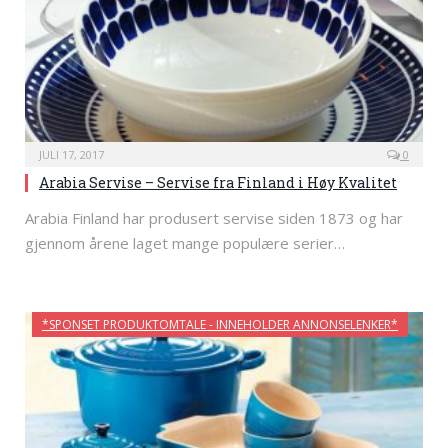
JULI 17, 2017
0
Arabia Servise – Servise fra Finland i Høy Kvalitet
Arabia Finland har produsert servise siden 1873 og har
gjennom årene laget mange populære serier…
*SPONSET PRODUKTOMTALE - INNEHOLDER ANNONSELENKER*