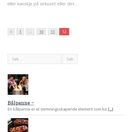
eller kanskje på sirkuset eller det…
Previous
1
…
10
11
12
Bålpanne –
En bålpanne er et stemningsskapende element som ka
[...]