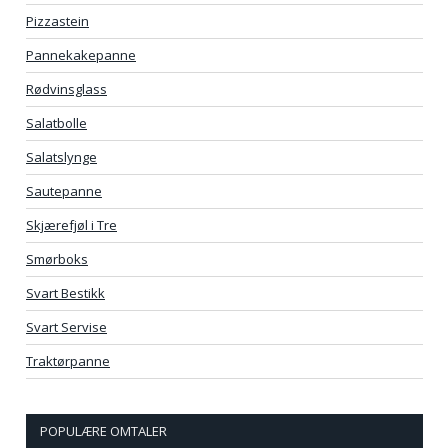
Pizzastein
Pannekakepanne
Rødvinsglass
Salatbolle
Salatslynge
Sautepanne
Skjærefjøl i Tre
Smørboks
Svart Bestikk
Svart Servise
Traktørpanne
POPULÆRE OMTALER