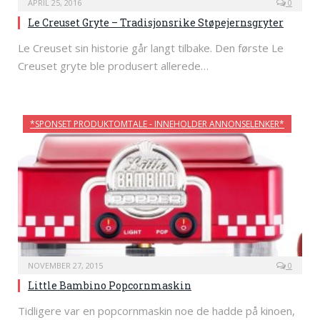
APRIL 25, 2016
0
Le Creuset Gryte – Tradisjonsrike Støpejernsgryter
Le Creuset sin historie går langt tilbake. Den første Le
Creuset gryte ble produsert allerede…
*SPONSET PRODUKTOMTALE - INNEHOLDER ANNONSELENKER*
NOVEMBER 27, 2015
0
Little Bambino Popcornmaskin
Tidligere var en popcornmaskin noe de hadde på kinoen,