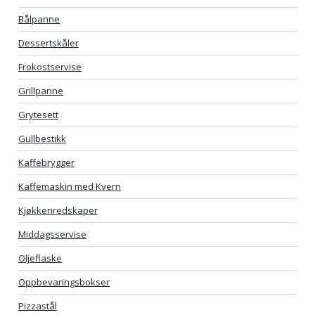
Bålpanne
Dessertskåler
Frokostservise
Grillpanne
Grytesett
Gullbestikk
Kaffebrygger
Kaffemaskin med Kvern
Kjøkkenredskaper
Middagsservise
Oljeflaske
Oppbevaringsbokser
Pizzastål