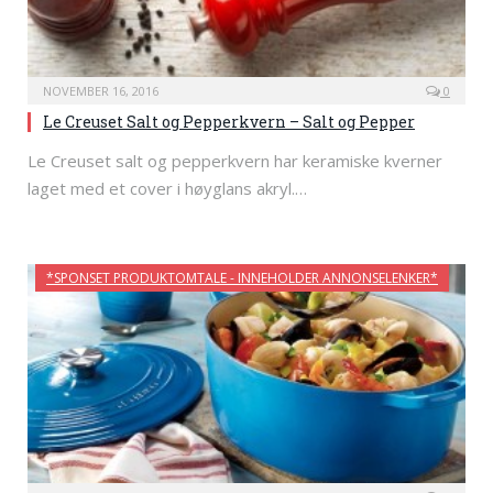
NOVEMBER 16, 2016
0
Le Creuset Salt og Pepperkvern – Salt og Pepper
Le Creuset salt og pepperkvern har keramiske kverner
laget med et cover i høyglans akryl.…
*SPONSET PRODUKTOMTALE - INNEHOLDER ANNONSELENKER*