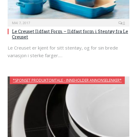
MAI 7, 2017
0
Le Creuset Ildfast Form – Ildfast form i Stentøy fra Le
Creuset
Le Creuset er kjent for sitt stentøy, og for sin brede
variasjon i sterke farger.…
*SPONSET PRODUKTOMTALE - INNEHOLDER ANNONSELENKER*