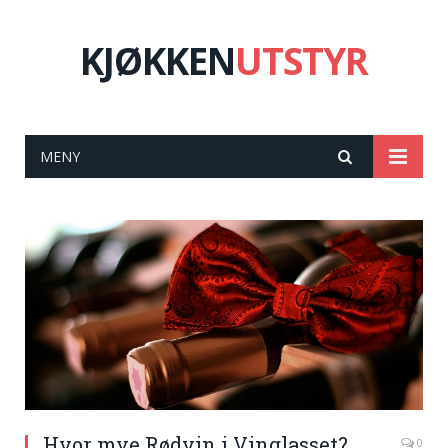
KJØKKEN
UTSTYR
MENY
Hvor mye Rødvin i Vinglasset?
0