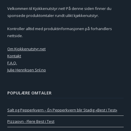
Velkommen til Kjokkenutstyr.net! På denne siden finner du
sponsede produktomtaler rundt ulikt kjøkkenutstyr.
Kontroller alltid med produktinformasjonen på forhandlers
nettside.
Om Kjokkenutstyr.net
Kontakt
F.A.Q.
Julie Henriksen Snl.no
POPULÆRE OMTALER
Salt og Pepperkvern – Én Pepperkvern blir Stadig «Best i Test»
Pizzaovn - Flere Best i Test