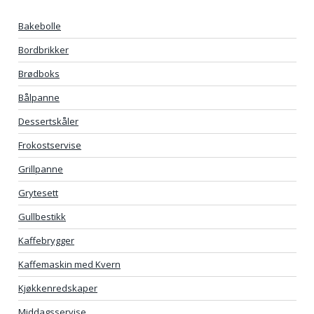
Bakebolle
Bordbrikker
Brødboks
Bålpanne
Dessertskåler
Frokostservise
Grillpanne
Grytesett
Gullbestikk
Kaffebrygger
Kaffemaskin med Kvern
Kjøkkenredskaper
Middagsservise