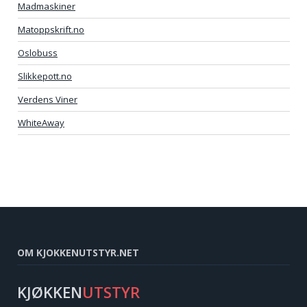
Madmaskiner
Matoppskrift.no
Oslobuss
Slikkepott.no
Verdens Viner
WhiteAway
OM KJOKKENUTSTYR.NET
KJØKKEN
UTSTYR