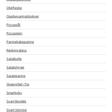
Oljeflaske
Oppbevaringsbokser
Pizzastål
Pizzastein
Pannekakepanne
Rødvinsglass
Salatbolle
Salatslynge
Sautepanne
Skjærefjøl i Tre
Smørboks
Svart Bestikk
Svart Servise