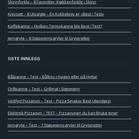
Skinnforkle – 8 Favoritter: Kjøkkenforkle i Skinn
Knivsett – 8 Utvalgte – Én Kokkekniv er «Best i Test»
Kaffekanne – Hvilken Termokanne ble Best i Test?
Jerngryte – 8 Støpejernsgryter til Gryteretter
SISTE INNLEGG
Bålpanne – Test – Bålkos i Hagen eller på Hytta!
Grillpanne – Test – Grillmat i Støpejern
Vedfyrt Pizzaovn – Test – Pizza Smaker Best Utendørs!
Elektrisk Pizzaovn – TEST – Pizzaovnen du kan Bruke Inne!
Jerngryte – Test – 7 Støpejernsgryter til Gryteretter