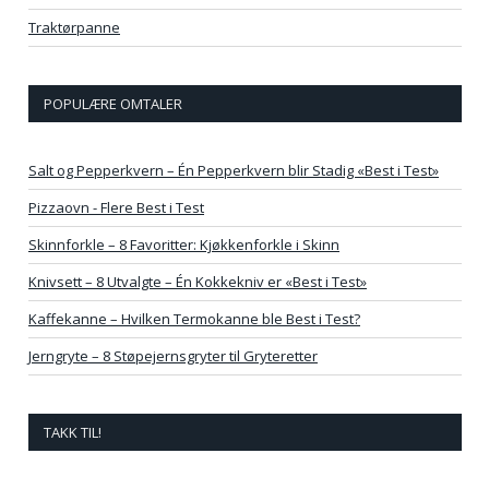
Traktørpanne
POPULÆRE OMTALER
Salt og Pepperkvern – Én Pepperkvern blir Stadig «Best i Test»
Pizzaovn - Flere Best i Test
Skinnforkle – 8 Favoritter: Kjøkkenforkle i Skinn
Knivsett – 8 Utvalgte – Én Kokkekniv er «Best i Test»
Kaffekanne – Hvilken Termokanne ble Best i Test?
Jerngryte – 8 Støpejernsgryter til Gryteretter
TAKK TIL!