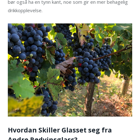
bør også ha en tynn kant, noe som gir en mer behagelig
drikkopplevelse.
Hvordan Skiller Glasset seg fra
Andre Rødvinsglass?