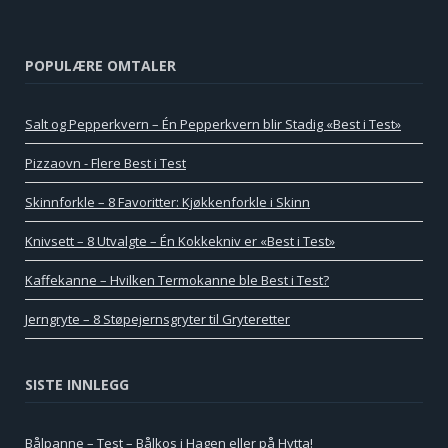
POPULÆRE OMTALER
Salt og Pepperkvern – Én Pepperkvern blir Stadig «Best i Test»
Pizzaovn - Flere Best i Test
Skinnforkle – 8 Favoritter: Kjøkkenforkle i Skinn
Knivsett – 8 Utvalgte – Én Kokkekniv er «Best i Test»
Kaffekanne – Hvilken Termokanne ble Best i Test?
Jerngryte – 8 Støpejernsgryter til Gryteretter
SISTE INNLEGG
Bålpanne – Test – Bålkos i Hagen eller på Hytta!