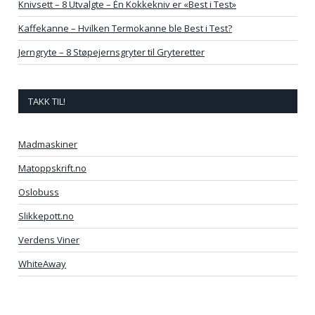
Knivsett – 8 Utvalgte – Én Kokkekniv er «Best i Test»
Kaffekanne – Hvilken Termokanne ble Best i Test?
Jerngryte – 8 Støpejernsgryter til Gryteretter
TAKK TIL!
Madmaskiner
Matoppskrift.no
Oslobuss
Slikkepott.no
Verdens Viner
WhiteAway