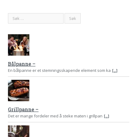
Bålpanne –
En bålpanne er et stemningsskapende element som ka
[...]
Grillpanne –
Det er mange fordeler med å steke maten i grillpan
[...]