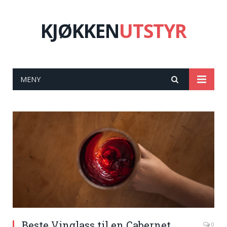
KJØKKEN
UTSTYR
MENY
Beste Vinglass til en Cabernet
0