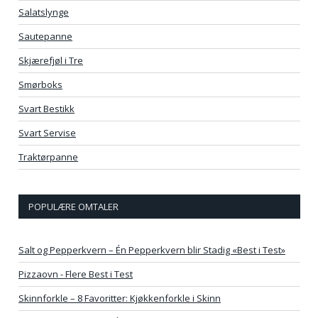
Salatslynge
Sautepanne
Skjærefjøl i Tre
Smørboks
Svart Bestikk
Svart Servise
Traktørpanne
POPULÆRE OMTALER
Salt og Pepperkvern – Én Pepperkvern blir Stadig «Best i Test»
Pizzaovn - Flere Best i Test
Skinnforkle – 8 Favoritter: Kjøkkenforkle i Skinn