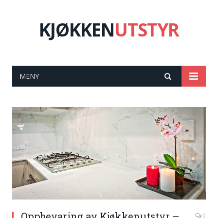
KJØKKEN
UTSTYR
MENY
Oppbevaring av Kjøkkenutstyr –
0