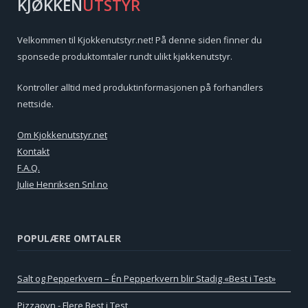
KJØKKEN
UTSTYR
Velkommen til Kjokkenutstyr.net! På denne siden finner du
sponsede produktomtaler rundt ulikt kjøkkenutstyr.
Kontroller alltid med produktinformasjonen på forhandlers
nettside.
Om Kjokkenutstyr.net
Kontakt
F.A.Q.
Julie Henriksen Snl.no
POPULÆRE OMTALER
Salt og Pepperkvern – Én Pepperkvern blir Stadig «Best i Test»
Pizzaovn - Flere Best i Test