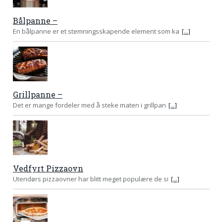
Bålpanne –
En bålpanne er et stemningsskapende element som ka
[...]
Grillpanne –
Det er mange fordeler med å steke maten i grillpan
[...]
Vedfyrt Pizzaovn
Utendørs pizzaovner har blitt meget populære de si
[...]