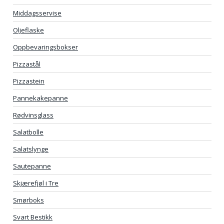
Middagsservise
Oljeflaske
Oppbevaringsbokser
Pizzastål
Pizzastein
Pannekakepanne
Rødvinsglass
Salatbolle
Salatslynge
Sautepanne
Skjærefjøl i Tre
Smørboks
Svart Bestikk