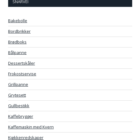
SNARVEI
Bakebolle
Bordbrikker
Brødboks
Bålpanne
Dessertskåler
Frokostservise
Grillpanne
Grytesett
Gullbestikk
Kaffebrygger
Kaffemaskin med Kvern
Kjøkkenredskaper