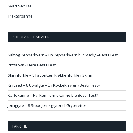
Svart Servise
Traktørpanne
POPULÆRE OMTALER
Salt og Pepperkvern – Én Pepperkvern blir Stadig «Best i Test»
Pizzaovn - Flere Best i Test
Skinnforkle – 8 Favoritter: Kjøkkenforkle i Skinn
Knivsett – 8 Utvalgte – Én Kokkekniv er «Best i Test»
Kaffekanne – Hvilken Termokanne ble Best i Test?
Jerngryte – 8 Støpejernsgryter til Gryteretter
TAKK TIL!