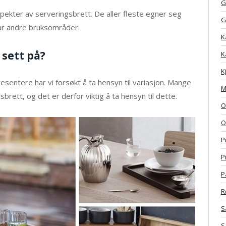
G
spekter av serveringsbrett. De aller fleste egner seg
G
har andre bruksområder.
K
 sett på?
K
K
presentere har vi forsøkt å ta hensyn til variasjon. Mange
M
sbrett, og det er derfor viktig å ta hensyn til dette.
O
O
P
P
P
R
S
S