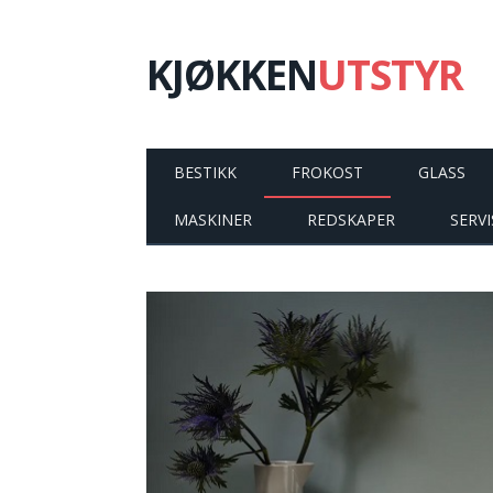
KJØKKEN
UTSTYR
BESTIKK
FROKOST
GLASS
MASKINER
REDSKAPER
SERVI