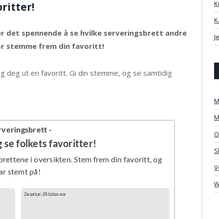
K
ritter!
K
 er det spennende å se hvilke serveringsbrett andre
J
for stemme frem din favoritt!
g deg ut en favoritt. Gi din stemme, og se samtidig
M
M
O
S
V
W