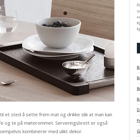
F
s
v
K
k
B
B
B
B
D
l et sted å sette frem mat og drikke slik at man kan
F
fe og te på møterommet. Serveringsbrett er også
empelvis kombinerer med ulikt dekor.
G