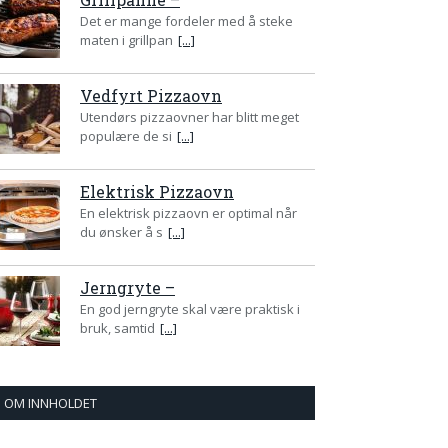
Det er mange fordeler med å steke
maten i grillpan
[...]
Vedfyrt Pizzaovn
Utendørs pizzaovner har blitt meget
populære de si
[...]
Elektrisk Pizzaovn
En elektrisk pizzaovn er optimal når
du ønsker å s
[...]
Jerngryte –
En god jerngryte skal være praktisk i
bruk, samtid
[...]
OM INNHOLDET