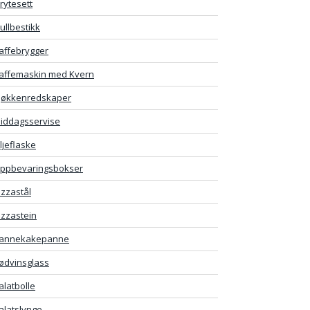
rytesett
ullbestikk
affebrygger
affemaskin med Kvern
jøkkenredskaper
iddagsservise
ljeflaske
ppbevaringsbokser
izzastål
izzastein
annekakepanne
ødvinsglass
alatbolle
alatslynge