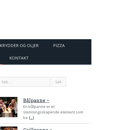
KRYDDER OG OLJER
PIZZA
KONTAKT
Bålpanne –
En bålpanne er et
stemningsskapende element som
ka
[...]
Grillpanne –