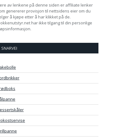
lere av lenkene på denne siden er affiliate lenker
om genererer provisjon til nettsidens eier om du
elger å kjøpe etter å har klikket på de.
jokkenutstyr.net har ikke tilgang til din personlige
jøpsinformasjon.
SNARVEI
akebolle
ordbrikker
rødboks
ålpanne
essertskåler
rokostservise
rillpanne