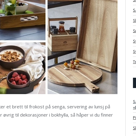
S
S
S
S
S
T
S
er et brett til frokost på senga, servering av lunsj på
«
 øvrig til dekorasjoner i bokhylla, så håper vi du finner
P
S