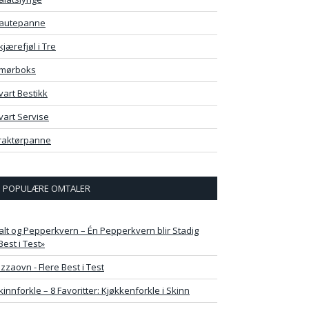
autepanne
kjærefjøl i Tre
mørboks
vart Bestikk
vart Servise
raktørpanne
POPULÆRE OMTALER
alt og Pepperkvern – Én Pepperkvern blir Stadig
Best i Test»
izzaovn - Flere Best i Test
kinnforkle – 8 Favoritter: Kjøkkenforkle i Skinn