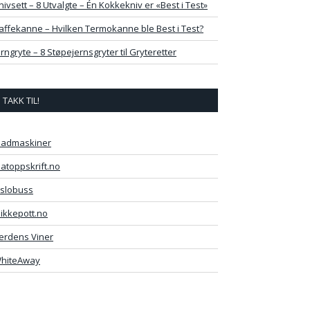
nivsett – 8 Utvalgte – Én Kokkekniv er «Best i Test»
affekanne – Hvilken Termokanne ble Best i Test?
erngryte – 8 Støpejernsgryter til Gryteretter
TAKK TIL!
admaskiner
atoppskrift.no
slobuss
likkepott.no
erdens Viner
hiteAway