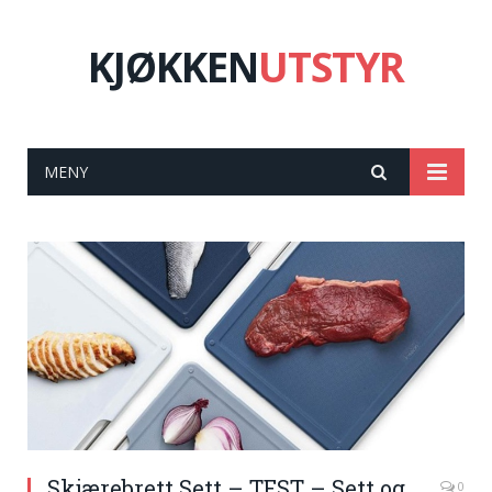
KJØKKEN
UTSTYR
MENY
Skjærebrett Sett – TEST – Sett og
0