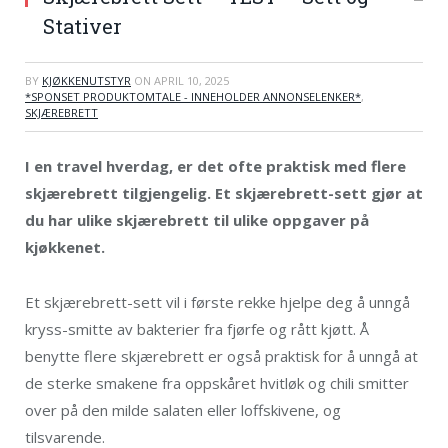
Stativer
BY
KJØKKENUTSTYR
ON
APRIL 10, 2025
*SPONSET PRODUKTOMTALE - INNEHOLDER ANNONSELENKER*
,
SKJÆREBRETT
I en travel hverdag, er det ofte praktisk med flere
skjærebrett tilgjengelig. Et skjærebrett-sett gjør at
du har ulike skjærebrett til ulike oppgaver på
kjøkkenet.
Et skjærebrett-sett vil i første rekke hjelpe deg å unngå
kryss-smitte av bakterier fra fjørfe og rått kjøtt. Å
benytte flere skjærebrett er også praktisk for å unngå at
de sterke smakene fra oppskåret hvitløk og chili smitter
over på den milde salaten eller loffskivene, og
tilsvarende.