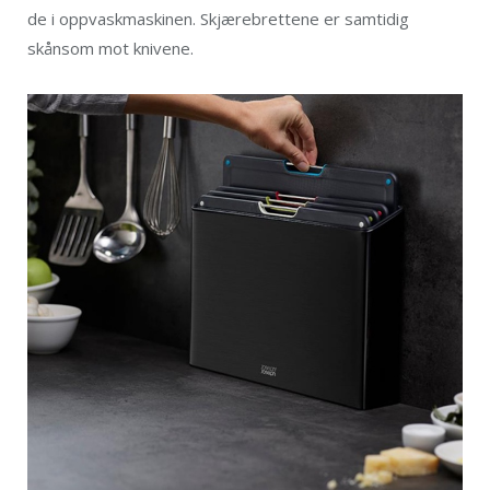
de i oppvaskmaskinen. Skjærebrettene er samtidig
skånsom mot knivene.