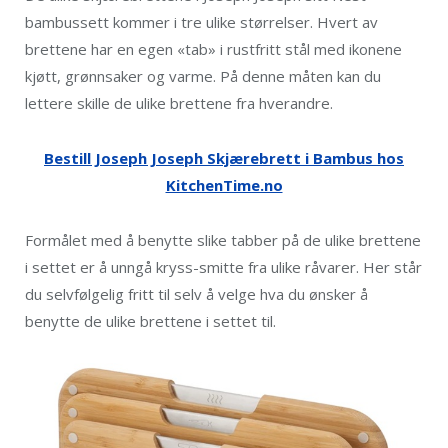
bambussett kommer i tre ulike størrelser. Hvert av
brettene har en egen «tab» i rustfritt stål med ikonene
kjøtt, grønnsaker og varme. På denne måten kan du
lettere skille de ulike brettene fra hverandre.
Bestill Joseph Joseph Skjærebrett i Bambus hos
KitchenTime.no
Formålet med å benytte slike tabber på de ulike brettene
i settet er å unngå kryss-smitte fra ulike råvarer. Her står
du selvfølgelig fritt til selv å velge hva du ønsker å
benytte de ulike brettene i settet til.