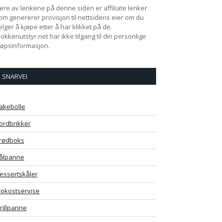
lere av lenkene på denne siden er affiliate lenker
om genererer provisjon til nettsidens eier om du
elger å kjøpe etter å har klikket på de.
jokkenutstyr.net har ikke tilgang til din personlige
jøpsinformasjon.
SNARVEI
akebolle
ordbrikker
rødboks
ålpanne
essertskåler
rokostservise
rillpanne