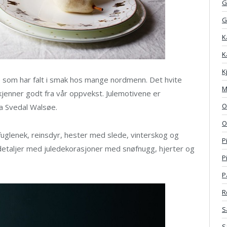
G
G
K
K
K
e som har falt i smak hos mange nordmenn. Det hvite
M
kjenner godt fra vår oppvekst. Julemotivene er
O
da Svedal Walsøe.
O
 fuglenek, reinsdyr, hester med slede, vinterskog og
P
detaljer med juledekorasjoner med snøfnugg, hjerter og
P
P
R
S
S