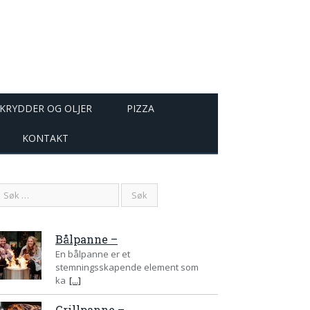
KRYDDER OG OLJER
PIZZA
KONTAKT
Bålpanne –
En bålpanne er et
stemningsskapende element som
ka
[...]
Grillpanne –