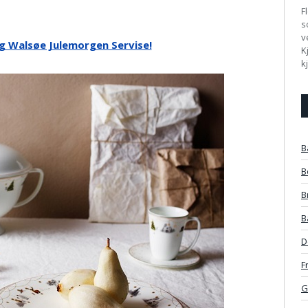
F
s
v
og Walsøe Julemorgen Servise!
K
k
B
B
B
B
D
F
G