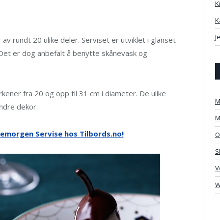
K
K
J
v rundt 20 ulike deler. Serviset er utviklet i glanset
Det er dog anbefalt å benytte skånevask og
rkener fra 20 og opp til 31 cm i diameter. De ulike
M
indre dekor.
M
ulemorgen Servise hos Tilbords.no!
O
S
V
W