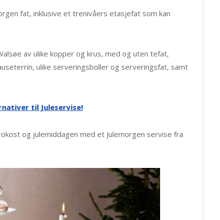
rgen fat, inklusive et trenivåers etasjefat som kan
Walsøe av ulike kopper og krus, med og uten tefat,
 sauseterrin, ulike serveringsboller og serveringsfat, samt
rnativer til Juleservise!
rokost og julemiddagen med et Julemorgen servise fra