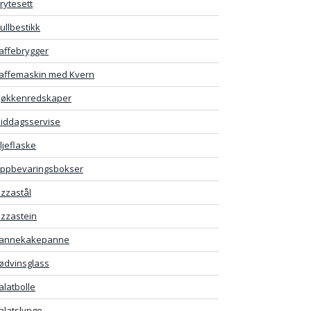
rytesett
ullbestikk
affebrygger
affemaskin med Kvern
jøkkenredskaper
iddagsservise
ljeflaske
ppbevaringsbokser
izzastål
izzastein
annekakepanne
ødvinsglass
alatbolle
alatslynge