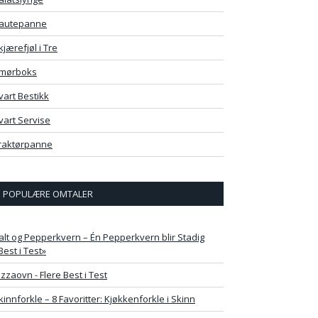
autepanne
kjærefjøl i Tre
mørboks
vart Bestikk
vart Servise
raktørpanne
POPULÆRE OMTALER
alt og Pepperkvern – Én Pepperkvern blir Stadig
Best i Test»
izzaovn - Flere Best i Test
kinnforkle – 8 Favoritter: Kjøkkenforkle i Skinn