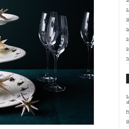
S
S
S
S
S
T
S
«
P
S