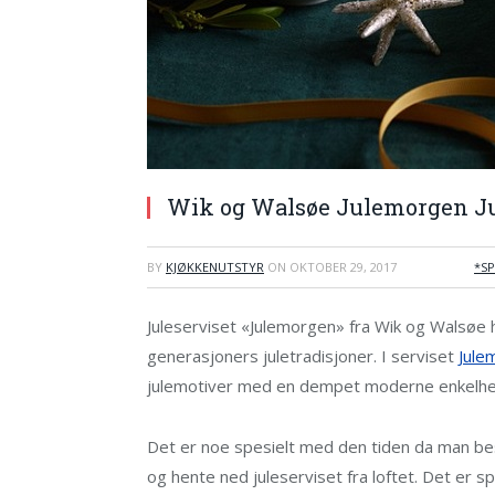
Wik og Walsøe Julemorgen Ju
BY
KJØKKENUTSTYR
ON
OKTOBER 29, 2017
*S
Juleserviset «Julemorgen» fra Wik og Walsøe ha
generasjoners juletradisjoner. I serviset
Jule
julemotiver med en dempet moderne enkelhe
Det er noe spesielt med den tiden da man bes
og hente ned juleserviset fra loftet. Det er s