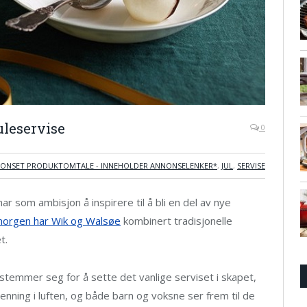
leservise
0
PONSET PRODUKTOMTALE - INNEHOLDER ANNONSELENKER*
,
JUL
,
SERVISE
r som ambisjon å inspirere til å bli en del av nye
morgen har Wik og Walsøe
kombinert tradisjonelle
t.
temmer seg for å sette det vanlige serviset i skapet,
penning i luften, og både barn og voksne ser frem til de