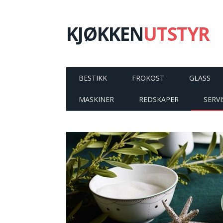
KJØKKEN
UTSTYR
BESTIKK
FROKOST
GLASS
MASKINER
REDSKAPER
SERVI