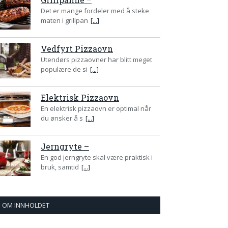
Det er mange fordeler med å steke
maten i grillpan
[...]
Vedfyrt Pizzaovn
Utendørs pizzaovner har blitt meget
populære de si
[...]
Elektrisk Pizzaovn
En elektrisk pizzaovn er optimal når
du ønsker å s
[...]
Jerngryte –
En god jerngryte skal være praktisk i
bruk, samtid
[...]
OM INNHOLDET