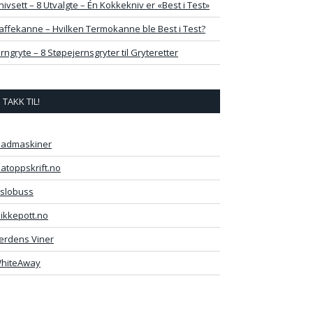
nivsett – 8 Utvalgte – Én Kokkekniv er «Best i Test»
affekanne – Hvilken Termokanne ble Best i Test?
erngryte – 8 Støpejernsgryter til Gryteretter
TAKK TIL!
admaskiner
atoppskrift.no
slobuss
likkepott.no
erdens Viner
hiteAway