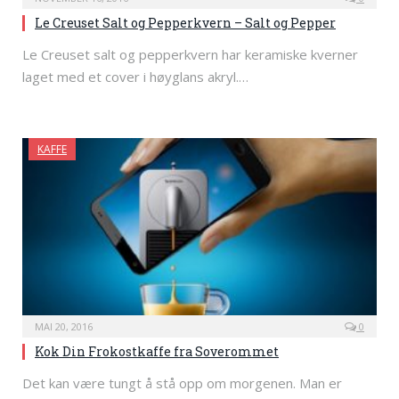
Le Creuset Salt og Pepperkvern – Salt og Pepper
Le Creuset salt og pepperkvern har keramiske kverner
laget med et cover i høyglans akryl.…
KAFFE
MAI 20, 2016
0
Kok Din Frokostkaffe fra Soverommet
Det kan være tungt å stå opp om morgenen. Man er