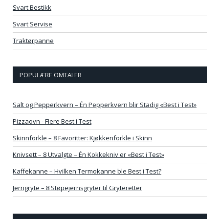
Svart Bestikk
Svart Servise
Traktørpanne
POPULÆRE OMTALER
Salt og Pepperkvern – Én Pepperkvern blir Stadig «Best i Test»
Pizzaovn - Flere Best i Test
Skinnforkle – 8 Favoritter: Kjøkkenforkle i Skinn
Knivsett – 8 Utvalgte – Én Kokkekniv er «Best i Test»
Kaffekanne – Hvilken Termokanne ble Best i Test?
Jerngryte – 8 Støpejernsgryter til Gryteretter