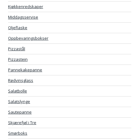
Kjøkkenredskaper
Middagsservise
Oljeflaske
Oppbevaringsbokser
Pizzastål
Pizzastein
Pannekakepanne
Rødvinsglass
Salatbolle
Salatslynge
Sautepanne
Skjærefjøl i Tre
Smørboks