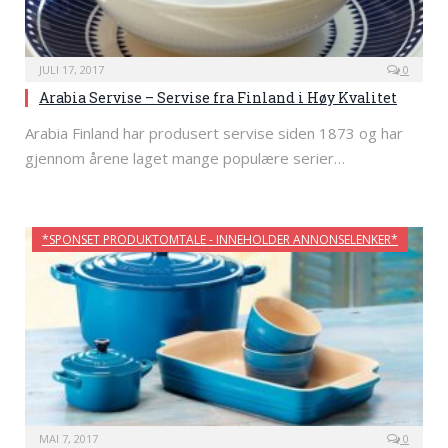
JULI 17, 2017
0
Arabia Servise – Servise fra Finland i Høy Kvalitet
Arabia Finland har produsert servise siden 1873 og har
gjennom årene laget mange populære serier…
*SPONSET PRODUKTOMTALE - INNEHOLDER ANNONSELENKER*
MAI 7, 2017
0