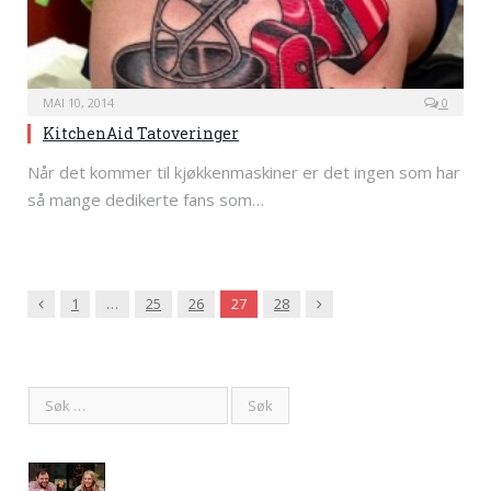
MAI 10, 2014
0
KitchenAid Tatoveringer
Når det kommer til kjøkkenmaskiner er det ingen som har
så mange dedikerte fans som…
Previous
Next
1
…
25
26
27
28