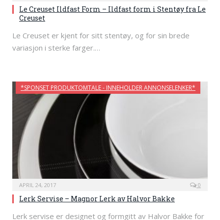
Le Creuset Ildfast Form – Ildfast form i Stentøy fra Le
Creuset
Le Creuset er kjent for sitt stentøy, og for sin brede
variasjon i sterke farger.…
*SPONSET PRODUKTOMTALE - INNEHOLDER ANNONSELENKER*
APRIL 24, 2017
0
Lerk Servise – Magnor Lerk av Halvor Bakke
Lerk servise er designet og formgitt av Halvor Bakke for