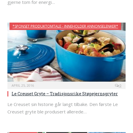
gjerne tom for energi…
*SPONSET PRODUKTOMTALE - INNEHOLDER ANNONSELENKER*
APRIL 25, 2016
0
Le Creuset Gryte – Tradisjonsrike Støpejernsgryter
Le Creuset sin historie går langt tilbake. Den første Le
Creuset gryte ble produsert allerede…