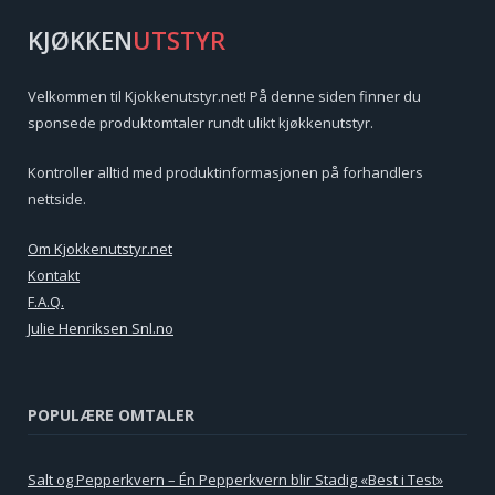
KJØKKEN
UTSTYR
Velkommen til Kjokkenutstyr.net! På denne siden finner du
sponsede produktomtaler rundt ulikt kjøkkenutstyr.
Kontroller alltid med produktinformasjonen på forhandlers
nettside.
Om Kjokkenutstyr.net
Kontakt
F.A.Q.
Julie Henriksen Snl.no
POPULÆRE OMTALER
Salt og Pepperkvern – Én Pepperkvern blir Stadig «Best i Test»