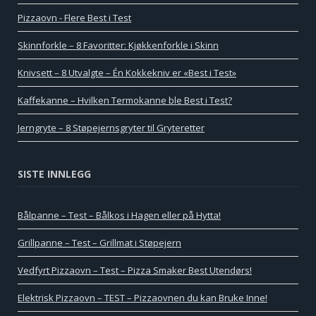
Pizzaovn - Flere Best i Test
Skinnforkle – 8 Favoritter: Kjøkkenforkle i Skinn
Knivsett – 8 Utvalgte – Én Kokkekniv er «Best i Test»
Kaffekanne – Hvilken Termokanne ble Best i Test?
Jerngryte – 8 Støpejernsgryter til Gryteretter
SISTE INNLEGG
Bålpanne – Test – Bålkos i Hagen eller på Hytta!
Grillpanne – Test – Grillmat i Støpejern
Vedfyrt Pizzaovn – Test – Pizza Smaker Best Utendørs!
Elektrisk Pizzaovn – TEST – Pizzaovnen du kan Bruke Inne!