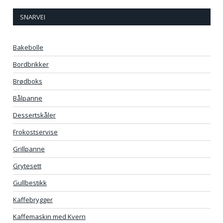
SNARVEI
Bakebolle
Bordbrikker
Brødboks
Bålpanne
Dessertskåler
Frokostservise
Grillpanne
Grytesett
Gullbestikk
Kaffebrygger
Kaffemaskin med Kvern