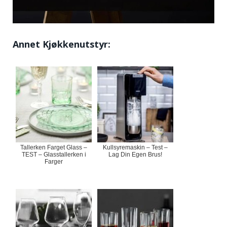
Annet Kjøkkenutstyr:
Tallerken Farget Glass –
Kullsyremaskin – Test –
TEST – Glasstallerken i
Lag Din Egen Brus!
Farger