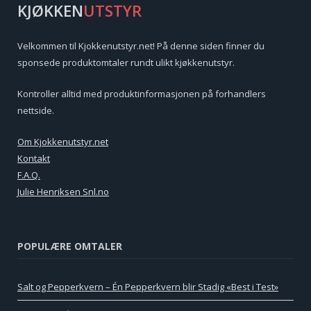
KJØKKEN
UTSTYR
Velkommen til Kjokkenutstyr.net! På denne siden finner du
sponsede produktomtaler rundt ulikt kjøkkenutstyr.
Kontroller alltid med produktinformasjonen på forhandlers
nettside.
Om Kjokkenutstyr.net
Kontakt
F.A.Q.
Julie Henriksen Snl.no
POPULÆRE OMTALER
Salt og Pepperkvern – Én Pepperkvern blir Stadig «Best i Test»