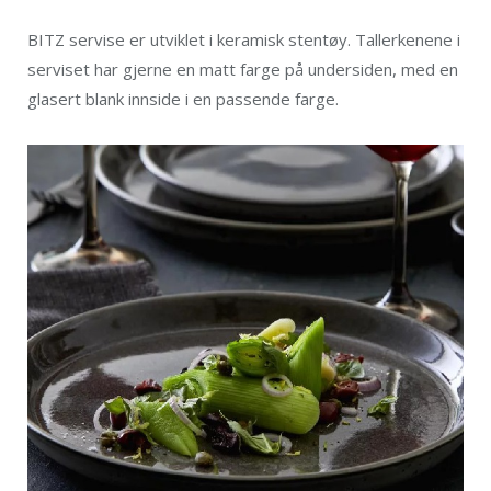
BITZ servise er utviklet i keramisk stentøy. Tallerkenene i
serviset har gjerne en matt farge på undersiden, med en
glasert blank innside i en passende farge.