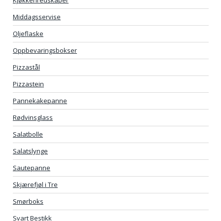
Middagsservise
Oljeflaske
Oppbevaringsbokser
Pizzastål
Pizzastein
Pannekakepanne
Rødvinsglass
Salatbolle
Salatslynge
Sautepanne
Skjærefjøl i Tre
Smørboks
Svart Bestikk