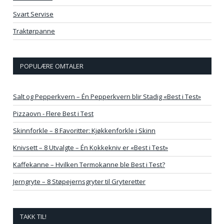
Svart Servise
Traktørpanne
POPULÆRE OMTALER
Salt og Pepperkvern – Én Pepperkvern blir Stadig «Best i Test»
Pizzaovn - Flere Best i Test
Skinnforkle – 8 Favoritter: Kjøkkenforkle i Skinn
Knivsett – 8 Utvalgte – Én Kokkekniv er «Best i Test»
Kaffekanne – Hvilken Termokanne ble Best i Test?
Jerngryte – 8 Støpejernsgryter til Gryteretter
TAKK TIL!