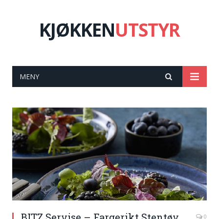
KJØKKEN
UTSTYR
MENY
BITZ Servise – Fargerikt Stentøy
0