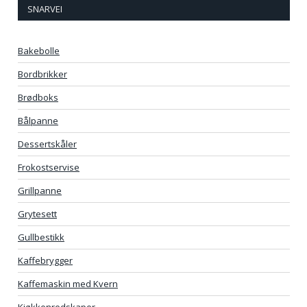
SNARVEI
Bakebolle
Bordbrikker
Brødboks
Bålpanne
Dessertskåler
Frokostservise
Grillpanne
Grytesett
Gullbestikk
Kaffebrygger
Kaffemaskin med Kvern
Kjøkkenredskaper