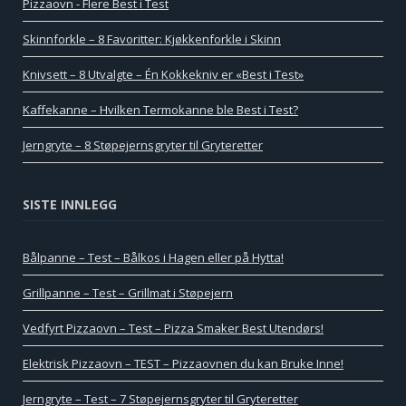
Pizzaovn - Flere Best i Test
Skinnforkle – 8 Favoritter: Kjøkkenforkle i Skinn
Knivsett – 8 Utvalgte – Én Kokkekniv er «Best i Test»
Kaffekanne – Hvilken Termokanne ble Best i Test?
Jerngryte – 8 Støpejernsgryter til Gryteretter
SISTE INNLEGG
Bålpanne – Test – Bålkos i Hagen eller på Hytta!
Grillpanne – Test – Grillmat i Støpejern
Vedfyrt Pizzaovn – Test – Pizza Smaker Best Utendørs!
Elektrisk Pizzaovn – TEST – Pizzaovnen du kan Bruke Inne!
Jerngryte – Test – 7 Støpejernsgryter til Gryteretter