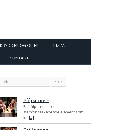
KRYDDER OG OLJER
PIZZA
KONTAKT
Bålpanne –
En bålpanne er et
stemningsskapende element som
ka
[...]
Grillpanne –