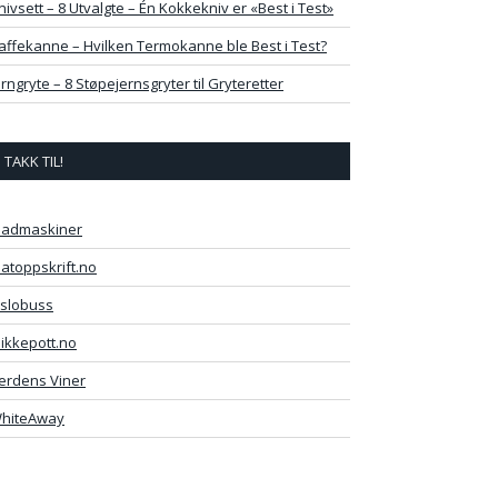
nivsett – 8 Utvalgte – Én Kokkekniv er «Best i Test»
affekanne – Hvilken Termokanne ble Best i Test?
erngryte – 8 Støpejernsgryter til Gryteretter
TAKK TIL!
admaskiner
atoppskrift.no
slobuss
likkepott.no
erdens Viner
hiteAway