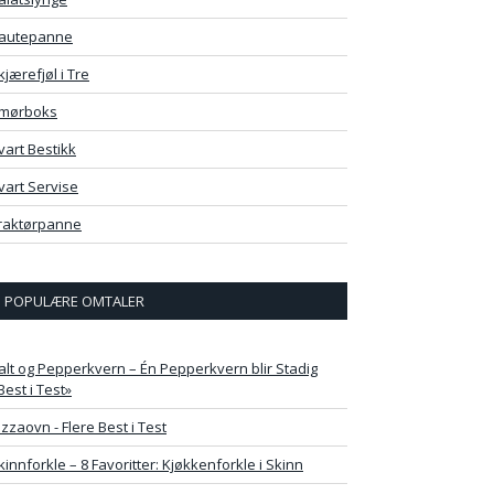
autepanne
kjærefjøl i Tre
mørboks
vart Bestikk
vart Servise
raktørpanne
POPULÆRE OMTALER
alt og Pepperkvern – Én Pepperkvern blir Stadig
Best i Test»
izzaovn - Flere Best i Test
kinnforkle – 8 Favoritter: Kjøkkenforkle i Skinn