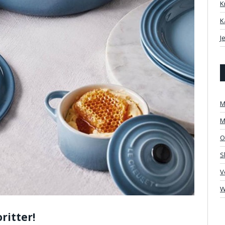
K
K
J
M
M
O
S
V
W
ritter!