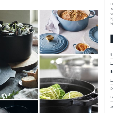
F
s
v
K
k
B
B
B
B
D
F
G