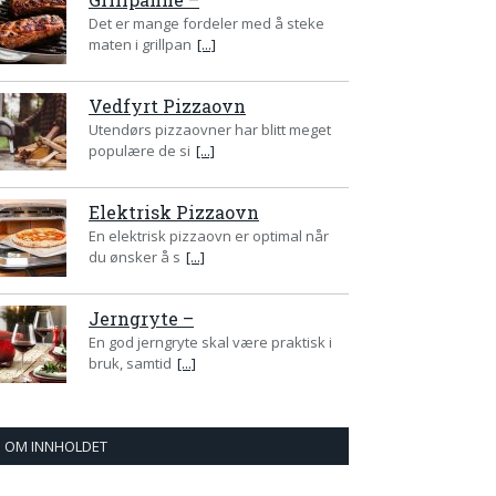
Det er mange fordeler med å steke
maten i grillpan
[...]
Vedfyrt Pizzaovn
Utendørs pizzaovner har blitt meget
populære de si
[...]
Elektrisk Pizzaovn
En elektrisk pizzaovn er optimal når
du ønsker å s
[...]
Jerngryte –
En god jerngryte skal være praktisk i
bruk, samtid
[...]
OM INNHOLDET