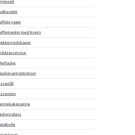
rytesett
ullbestikk
affebrygger
affemaskin med Kvern
jøkkenredskaper
iddagsservise
ljeflaske
ppbevaringsbokser
izzastål
izzastein
annekakepanne
ødvinsglass
alatbolle
alatslynge