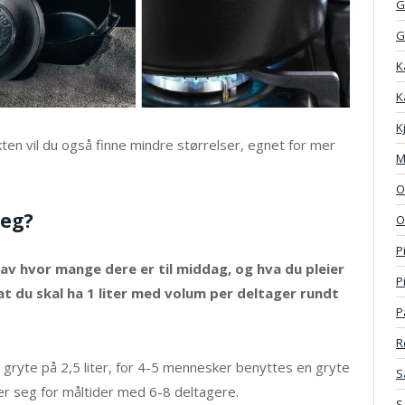
G
G
K
K
K
kten vil du også finne mindre størrelser, egnet for mer
M
O
Jeg?
O
P
av hvor mange dere er til middag, og hva du pleier
P
at du skal ha 1 liter med volum per deltager rundt
P
R
 gryte på 2,5 liter, for 4-5 mennesker benyttes en gryte
S
gner seg for måltider med 6-8 deltagere.
S