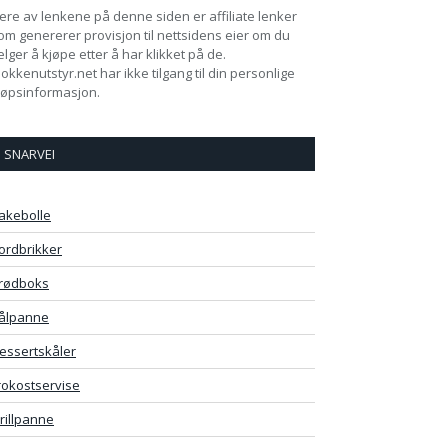
lere av lenkene på denne siden er affiliate lenker
om genererer provisjon til nettsidens eier om du
elger å kjøpe etter å har klikket på de.
jokkenutstyr.net har ikke tilgang til din personlige
jøpsinformasjon.
SNARVEI
akebolle
ordbrikker
rødboks
ålpanne
essertskåler
rokostservise
rillpanne