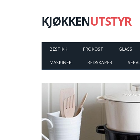
KJØKKEN
UTSTYR
BESTIKK
FROKOST
GLASS
MASKINER
REDSKAPER
SERVI