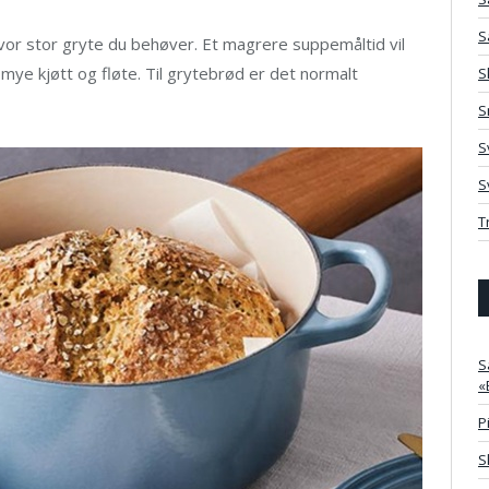
S
vor stor gryte du behøver. Et magrere suppemåltid vil
mye kjøtt og fløte. Til grytebrød er det normalt
S
S
S
S
T
S
«
P
S