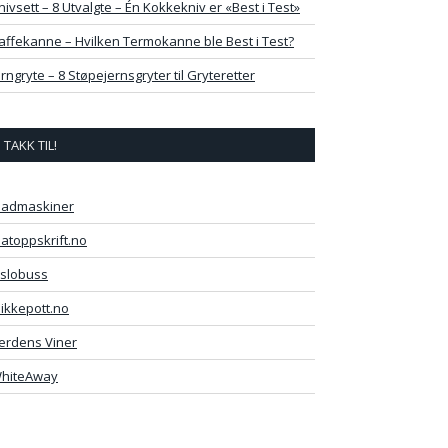
nivsett – 8 Utvalgte – Én Kokkekniv er «Best i Test»
affekanne – Hvilken Termokanne ble Best i Test?
erngryte – 8 Støpejernsgryter til Gryteretter
TAKK TIL!
admaskiner
atoppskrift.no
slobuss
likkepott.no
erdens Viner
hiteAway