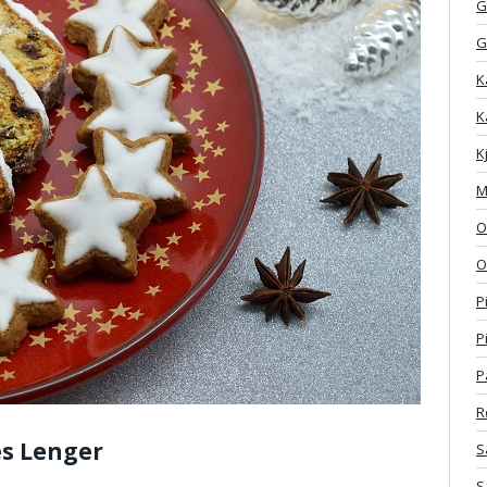
G
G
K
K
K
M
O
O
P
P
P
R
es Lenger
S
S