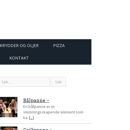
KRYDDER OG OLJER
PIZZA
KONTAKT
Bålpanne –
En bålpanne er et
stemningsskapende element som
ka
[...]
Grillpanne –