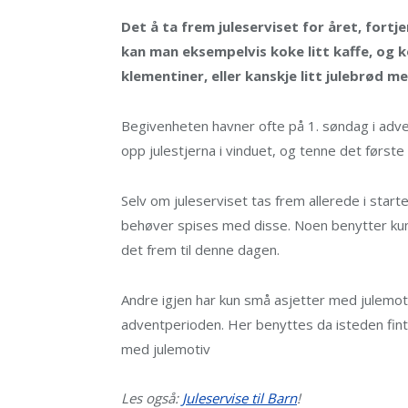
Det å ta frem juleserviset for året, fortj
kan man eksempelvis koke litt kaffe, og
klementiner, eller kanskje litt julebrød m
Begivenheten havner ofte på 1. søndag i adve
opp julestjerna i vinduet, og tenne det første
Selv om juleserviset tas frem allerede i star
behøver spises med disse. Noen benytter kun 
det frem til denne dagen.
Andre igjen har kun små asjetter med julemoti
adventperioden. Her benyttes da isteden fint
med julemotiv
Les også:
Juleservise til Barn
!