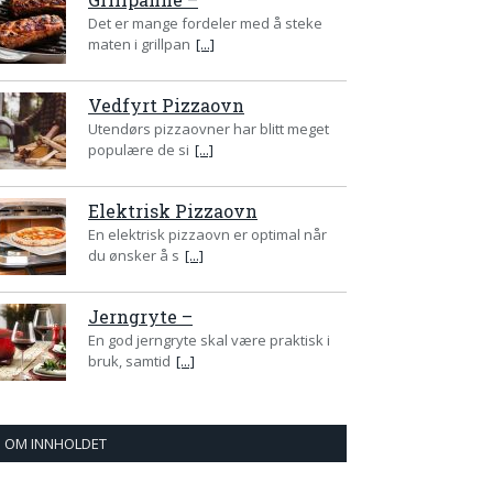
Det er mange fordeler med å steke
maten i grillpan
[...]
Vedfyrt Pizzaovn
Utendørs pizzaovner har blitt meget
populære de si
[...]
Elektrisk Pizzaovn
En elektrisk pizzaovn er optimal når
du ønsker å s
[...]
Jerngryte –
En god jerngryte skal være praktisk i
bruk, samtid
[...]
OM INNHOLDET