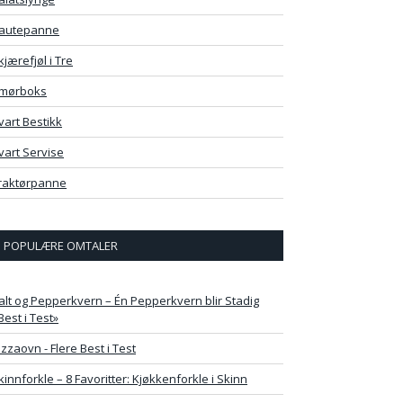
autepanne
kjærefjøl i Tre
mørboks
vart Bestikk
vart Servise
raktørpanne
POPULÆRE OMTALER
alt og Pepperkvern – Én Pepperkvern blir Stadig
Best i Test»
izzaovn - Flere Best i Test
kinnforkle – 8 Favoritter: Kjøkkenforkle i Skinn