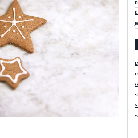
K
K
J
M
M
O
S
V
W