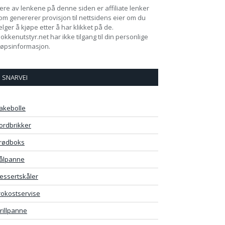
lere av lenkene på denne siden er affiliate lenker
om genererer provisjon til nettsidens eier om du
elger å kjøpe etter å har klikket på de.
jokkenutstyr.net har ikke tilgang til din personlige
jøpsinformasjon.
SNARVEI
akebolle
ordbrikker
rødboks
ålpanne
essertskåler
rokostservise
rillpanne