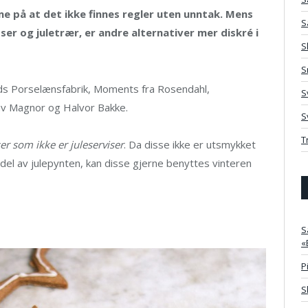
 på at det ikke finnes regler uten unntak. Mens
S
ser og juletrær, er andre alternativer mer diskré i
S
S
s Porselænsfabrik, Moments fra Rosendahl,
S
av Magnor og Halvor Bakke.
S
T
ser som ikke er juleserviser
. Da disse ikke er utsmykket
 del av julepynten, kan disse gjerne benyttes vinteren
S
«
P
S