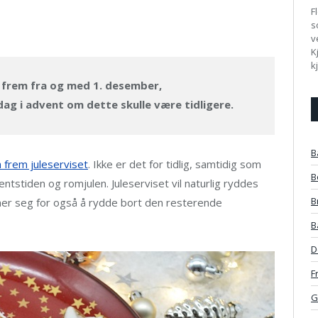
F
s
v
K
k
s frem fra og med 1. desember,
ag i advent om dette skulle være tidligere.
B
a frem juleserviset
. Ikke er det for tidlig, samtidig som
B
ntstiden og romjulen. Juleserviset vil naturlig ryddes
B
mmer seg for også å rydde bort den resterende
B
D
F
G