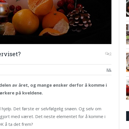
erviset?
0
JUL
e delen av året, og mange ønsker derfor å komme i
mørkere på kveldene.
hjelp. Det første er selvfølgelig snøen. Og selv om
får gjort med været. Det neste elementet for å komme i
OK å ta det frem?