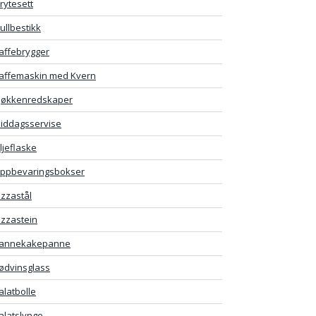
rytesett
ullbestikk
affebrygger
affemaskin med Kvern
jøkkenredskaper
iddagsservise
ljeflaske
ppbevaringsbokser
izzastål
izzastein
annekakepanne
ødvinsglass
alatbolle
alatslynge